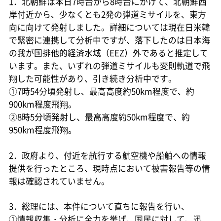
1．北朝鮮は本日7時台から8時台にかけて、北朝鮮西
岸付近から、少なくとも2発の弾道ミサイルを、東方
向に向けて発射しました。詳細については現在日米韓
で緊密に連携して分析中ですが、落下したのは日本海
の我が国排他的経済水域（EEZ）外であると推定して
います。また、いずれの弾道ミサイルも変則軌道で飛
翔した可能性があり、引き続き分析中です。
①7時54分頃発射し、最高高度約50km程度で、約
900km程度飛翔。
②8時5分頃発射し、最高高度約50km程度で、約
950km程度飛翔。
2．政府より、付近を航行する航空機や船舶への情報
提供を行ったところ、現時点において被害報告等の情
報は確認されていません。
3．総理には、本件について直ちに報告を行い、
①情報収集・分析に全力を挙げ、国民に対して、迅