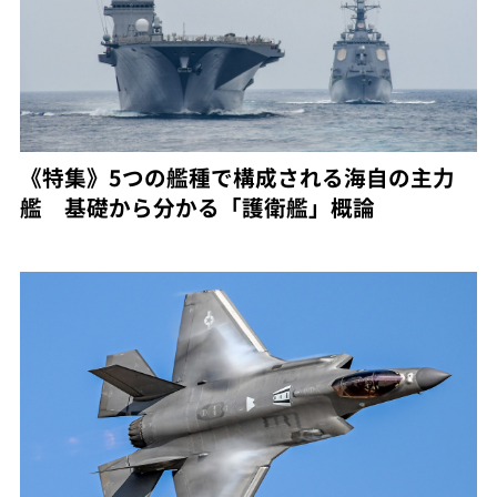
《特集》5つの艦種で構成される海自の主力
艦 基礎から分かる「護衛艦」概論