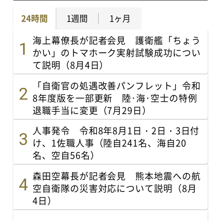
24時間
1週間
1ヶ月
海上幕僚長が記者会見 護衛艦「ちょう
かい」のトマホーク実射試験成功につい
て説明（8月4日）
「自衛官の処遇改善パンフレット」令和
8年度版を一部更新 陸･海･空士の特例
退職手当に変更（7月29日）
人事発令 令和8年8月1日・2日・3日付
け、1佐職人事（陸自241名、海自20
名、空自56名）
森田空幕長が記者会見 熊本地震への航
空自衛隊の災害対応について説明（8月
4日）