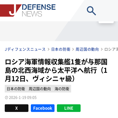
site search
MENU
Jディフェンスニュース
日本の防衛
周辺国の動向
ロシア海軍情報収集艦1隻が与那国
島の北西海域から太平洋へ航行（1
月12日、ヴィシニャ級）
日本の防衛
周辺国の動向
海の防衛
2026-1-19 09:05
X
Facebook
LINE