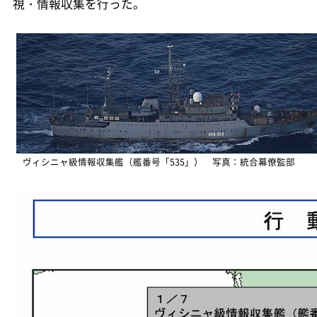
視・情報収集を行った。
ヴィシニャ級情報収集艦（艦番号「535」） 写真：統合幕僚監部