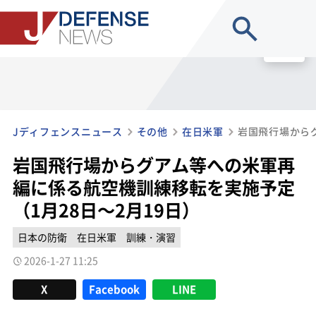
site search
MENU
Jディフェンスニュース
その他
在日米軍
岩国飛行場からグアム等への米軍再
編に係る航空機訓練移転を実施予定
（1月28日～2月19日）
日本の防衛
在日米軍
訓練・演習
2026-1-27 11:25
X
Facebook
LINE