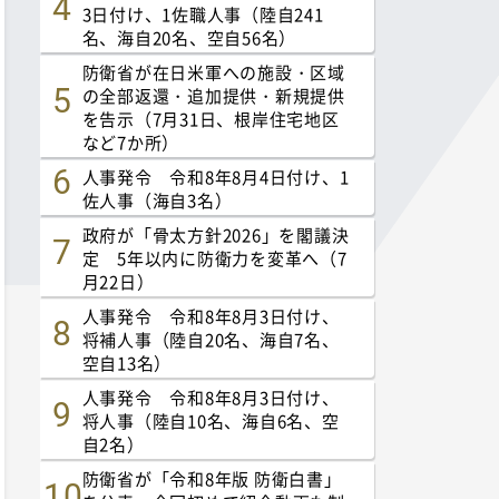
3日付け、1佐職人事（陸自241
名、海自20名、空自56名）
防衛省が在日米軍への施設・区域
の全部返還・追加提供・新規提供
を告示（7月31日、根岸住宅地区
など7か所）
人事発令 令和8年8月4日付け、1
佐人事（海自3名）
政府が「骨太方針2026」を閣議決
定 5年以内に防衛力を変革へ（7
月22日）
人事発令 令和8年8月3日付け、
将補人事（陸自20名、海自7名、
空自13名）
人事発令 令和8年8月3日付け、
将人事（陸自10名、海自6名、空
自2名）
防衛省が「令和8年版 防衛白書」