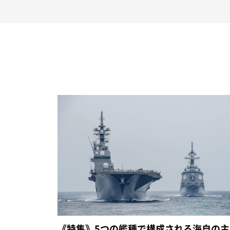
《特集》5つの艦種で構成される海自の主