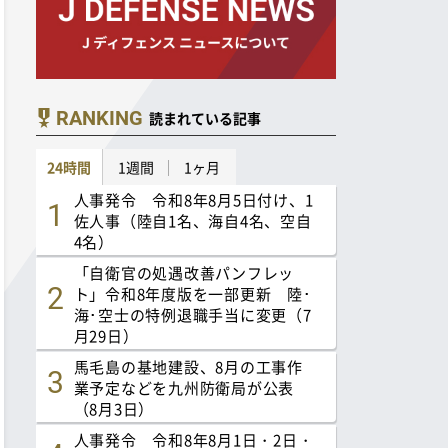
RANKING
読まれている記事
24時間
1週間
1ヶ月
人事発令 令和8年8月5日付け、1
佐人事（陸自1名、海自4名、空自
4名）
「自衛官の処遇改善パンフレッ
ト」令和8年度版を一部更新 陸･
海･空士の特例退職手当に変更（7
月29日）
馬毛島の基地建設、8月の工事作
業予定などを九州防衛局が公表
（8月3日）
人事発令 令和8年8月1日・2日・