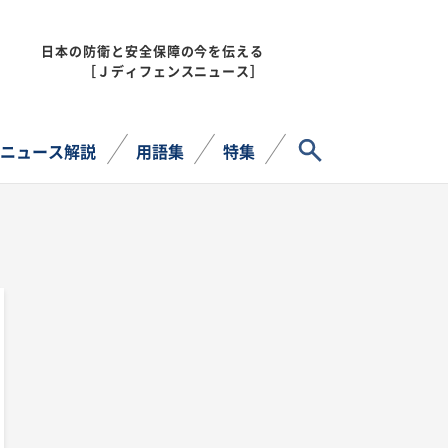
日本の防衛と安全保障の今を伝える
MENU
［Ｊディフェンスニュース］
サイト内検索
ニュース解説
用語集
特集