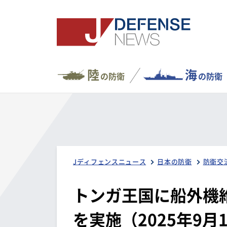
陸
海
の防衛
の防衛
Jディフェンスニュース
日本の防衛
防衛交
トンガ王国に船外機
を実施（2025年9月