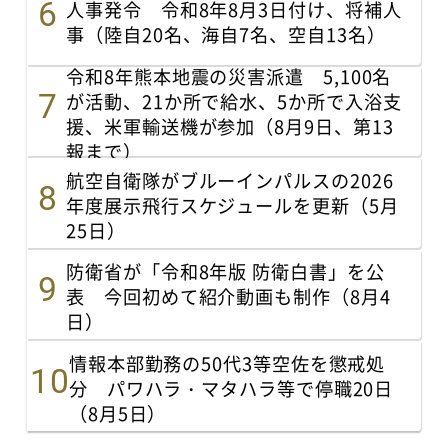
人事発令 令和8年8月3日付け、将補人
事（陸自20名、海自7名、空自13名）
令和8年熊本地震の災害派遣 5,100名
が活動、21か所で給水、5か所で入浴支
援、米軍輸送機が参加（8月9日、第13
報まで）
航空自衛隊がブルーインパルスの2026
年度展示飛行スケジュールを更新（5月
25日）
防衛省が「令和8年版 防衛白書」を公
表 今回初めて紹介動画も制作（8月4
日）
情報本部勤務の50代3等空佐を懲戒処
分 パワハラ・マタハラ等で停職20日
（8月5日）