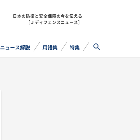
日本の防衛と安全保障の今を伝える
MENU
［Ｊディフェンスニュース］
サイト内検索
ニュース解説
用語集
特集