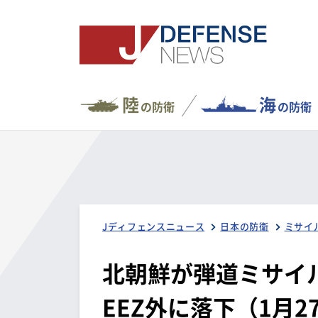
陸
海
の防衛
の防衛
Jディフェンスニュース
日本の防衛
ミサイ
北朝鮮が弾道ミサイ
EEZ外に落下（1月2