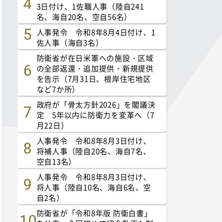
3日付け、1佐職人事（陸自241
名、海自20名、空自56名）
人事発令 令和8年8月4日付け、1
佐人事（海自3名）
防衛省が在日米軍への施設・区域
の全部返還・追加提供・新規提供
を告示（7月31日、根岸住宅地区
など7か所）
政府が「骨太方針2026」を閣議決
定 5年以内に防衛力を変革へ（7
月22日）
人事発令 令和8年8月3日付け、
将補人事（陸自20名、海自7名、
空自13名）
人事発令 令和8年8月3日付け、
将人事（陸自10名、海自6名、空
自2名）
防衛省が「令和8年版 防衛白書」