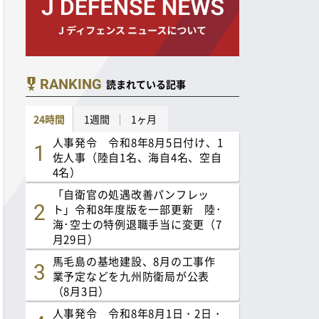
RANKING
読まれている記事
24時間
1週間
1ヶ月
人事発令 令和8年8月5日付け、1
佐人事（陸自1名、海自4名、空自
4名）
「自衛官の処遇改善パンフレッ
ト」令和8年度版を一部更新 陸･
海･空士の特例退職手当に変更（7
月29日）
馬毛島の基地建設、8月の工事作
業予定などを九州防衛局が公表
（8月3日）
人事発令 令和8年8月1日・2日・