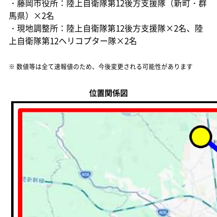
・藤岡市役所：陸上自衛隊第12後方支援隊（新町・群
馬県）×2名
・現地調整所：陸上自衛隊第12後方支援隊×2名、陸
上自衛隊第12ヘリコプター隊×2名
※ 数値等は全て速報値のため、今後変更される可能性があります
位置関係図