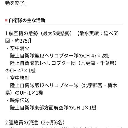
動を終了。
自衛隊の主な活動
1 航空機の態勢（最大5機態勢）【散水実績：延べ55
回・約275t】
・空中消火
陸上自衛隊第12ヘリコプター隊のCH-47×2機
陸上自衛隊第1ヘリコプター団（木更津・千葉県）
のCH-47×1機
・空中統制
陸上自衛隊第12ヘリコプター隊（北宇都宮・栃木
県）のUH-1×1機
・映像伝送
陸上自衛隊東部方面航空隊のUH-1×1機
2 連絡員の派遣（2ヶ所6名）