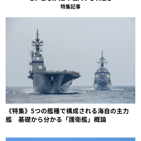
特集記事
《特集》5つの艦種で構成される海自の主力
艦 基礎から分かる「護衛艦」概論