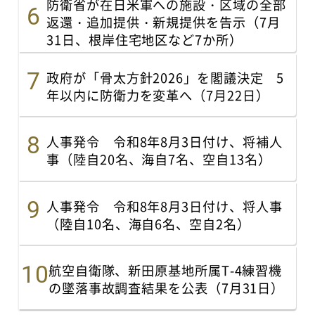
防衛省が在日米軍への施設・区域の全部
返還・追加提供・新規提供を告示（7月
31日、根岸住宅地区など7か所）
政府が「骨太方針2026」を閣議決定 5
年以内に防衛力を変革へ（7月22日）
人事発令 令和8年8月3日付け、将補人
事（陸自20名、海自7名、空自13名）
人事発令 令和8年8月3日付け、将人事
（陸自10名、海自6名、空自2名）
航空自衛隊、新田原基地所属T-4練習機
の墜落事故調査結果を公表（7月31日）