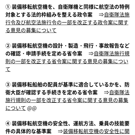
① 装備移転航空機を、自衛隊機と同様に航空法の特例
対象とする法的枠組みを整える政令案
⇒
自衛隊法施
行令及び航空法施行令の一部を改正する政令案に関す
る意見の募集について
② 装備移転航空機の設計・製造・飛行・事故報告など
の確認・申請手続を定める省令案
⇒
自衛隊法施行規
則の一部を改正する省令案に関する意見の募集につい
て
③ 装備移転船舶の配員が基準に適合しているかを、防
衛大臣が確認する手続きを定める省令案
⇒
自衛隊法
施行規則の一部を改正する省令案に関する意見の募集
について
@@
④ 装備移転航空機の安全性、運航方法、乗員の技能要
件の具体的な基準案
⇒
装備移転航空機の安全性に関