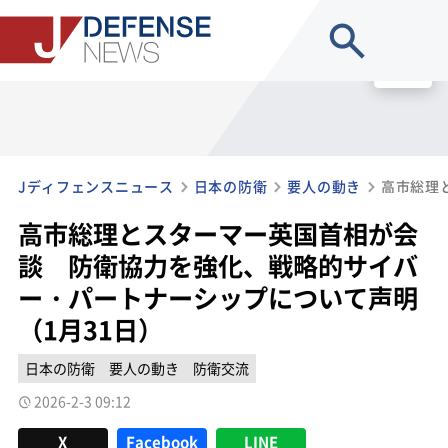
site search
MENU
Jディフェンスニュース
日本の防衛
要人の動き
高市総理とスターマー英国首相が会
談 防衛協力を強化、戦略的サイバ
ー・パートナーシップについて声明
（1月31日）
日本の防衛
要人の動き
防衛交流
2026-2-3 09:12
X
Facebook
LINE