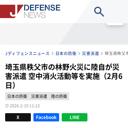
site search
MENU
Jディフェンスニュース
日本の防衛
災害派遣
埼玉県秩父市の林野火災に陸自が災
害派遣 空中消火活動等を実施（2月6
日）
日本の防衛
災害派遣
陸の防衛
2026-2-10 11:13
X
Facebook
LINE