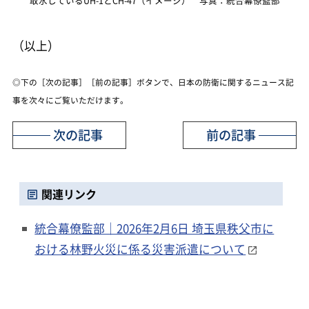
取水しているUH-1とCH-47（イメージ） 写真：統合幕僚監部
（以上）
◎下の［次の記事］［前の記事］ボタンで、日本の防衛に関するニュース記
事を次々にご覧いただけます。
次の記事
前の記事
関連リンク
統合幕僚監部｜2026年2月6日 埼玉県秩父市に
おける林野火災に係る災害派遣について