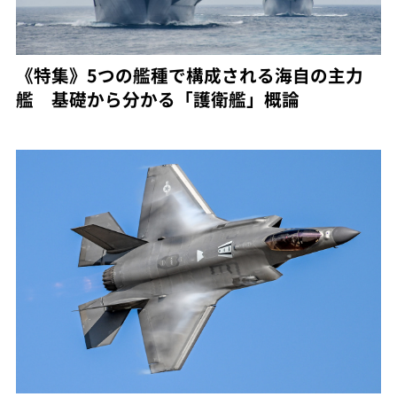
《特集》5つの艦種で構成される海自の主力
艦 基礎から分かる「護衛艦」概論