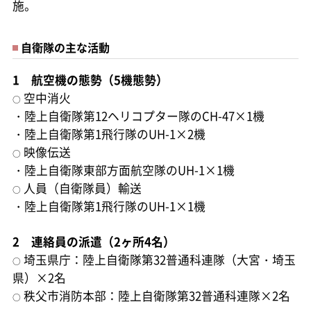
施。
自衛隊の主な活動
1 航空機の態勢（5機態勢）
空中消火
○
・陸上自衛隊第12ヘリコプター隊のCH-47×1機
・陸上自衛隊第1飛行隊のUH-1×2機
映像伝送
○
・陸上自衛隊東部方面航空隊のUH-1×1機
人員（自衛隊員）輸送
○
・陸上自衛隊第1飛行隊のUH-1×1機
2 連絡員の派遣（2ヶ所4名）
埼玉県庁：陸上自衛隊第32普通科連隊（大宮・埼玉
○
県）×2名
秩父市消防本部：陸上自衛隊第32普通科連隊×2名
○