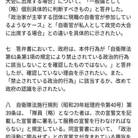
大会に出席する場合」について、「一般論として
（略）個別具体的に判断すべきもの」と答弁した。
「政治家が主宰する団体に現職の自衛官が参加してい
るようなケース」と「自衛官が私人として政党の大会
に出席する場合」との違いを具体的に示されたい。
七 答弁書において、政府は、本件行為が「自衛隊法
第61条第1項の規定により禁止されている政治的行為
に該当しないことを確認したものではない。」と答弁
したが、確認していない理由を示されたい。また、
「禁止されている政治的行為」に該当するか、改めて
政府の認識を示されたい。
八 自衛隊法施行規則（昭和29年総理府令第40号）第
39条は、「隊員（略）となつた者は、次の宣誓文を記
載した宣誓書に署名して服務の宣誓を行わなければな
らない」と規定している。同宣誓書において、「政治
的活動に関与せず」との宣誓文が含まれている趣旨を