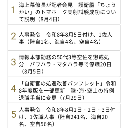
海上幕僚長が記者会見 護衛艦「ちょう
かい」のトマホーク実射試験成功につい
て説明（8月4日）
人事発令 令和8年8月5日付け、1佐人
事（陸自1名、海自4名、空自4名）
情報本部勤務の50代3等空佐を懲戒処
分 パワハラ・マタハラ等で停職20日
（8月5日）
「自衛官の処遇改善パンフレット」令和
8年度版を一部更新 陸･海･空士の特例
退職手当に変更（7月29日）
人事発令 令和8年8月1日・2日・3日付
け、1佐職人事（陸自241名、海自20
名、空自56名）