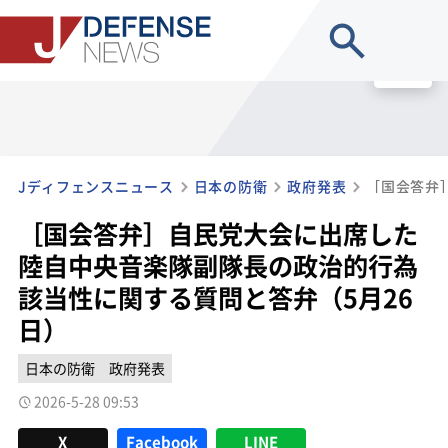
site search
MENU
Jディフェンスニュース
日本の防衛
政府発表
［国会答弁］自民党大会に出席した
陸自中央音楽隊副隊長の政治的行為
該当性に関する質問と答弁（5月26
日）
日本の防衛
政府発表
2026-5-28 09:53
X
Facebook
LINE