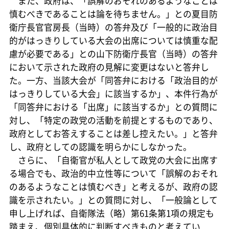
また、政府は、「誤解のおそれのあるようなことは
慎むべきであることは論を待ちません。」との夏目防
衛庁長官官房長（当時）の答弁及び「一般的に政治目
的がはっきりしている大会の出席については慎重な配
慮が必要である」との山下防衛庁長官（当時）の答弁
において示された政府の見解に変更はないと答弁し
た。一方、当該大会が「同答弁における「政治目的が
はっきりしている大会」に該当するか」、本件行為が
「同答弁における「出席」に該当するか」との質問に
対し、「特定の政党の活動を前提とするものであり、
政府としてお答えすることは差し控えたい。」と答弁
し、政府としての認識を明らかにしなかった。
さらに、「自衛官が私人として政党の大会に出席す
る場合でも、政治的中立性等について「誤解のおそれ
のあるようなことは慎むべき」と考えるが、政府の認
識を示されたい。」との質問に対し、「一般論として
申し上げれば、自衛隊法（略）第61条第1項の規定も
踏まえ、個別具体的に判断すべきものと考えてい