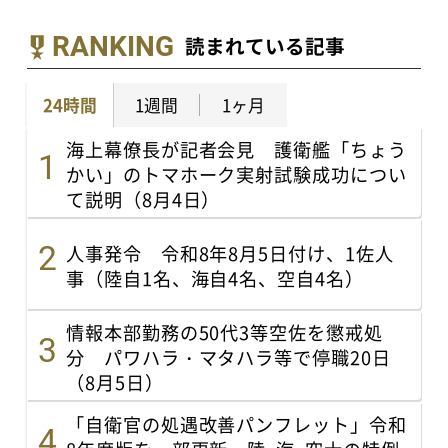
RANKING
読まれている記事
24時間
1週間
1ヶ月
海上幕僚長が記者会見 護衛艦「ちょう
かい」のトマホーク実射試験成功につい
て説明（8月4日）
人事発令 令和8年8月5日付け、1佐人
事（陸自1名、海自4名、空自4名）
情報本部勤務の50代3等空佐を懲戒処
分 パワハラ・マタハラ等で停職20日
（8月5日）
「自衛官の処遇改善パンフレット」令和