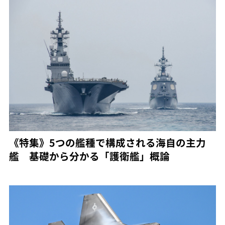
《特集》5つの艦種で構成される海自の主力
艦 基礎から分かる「護衛艦」概論