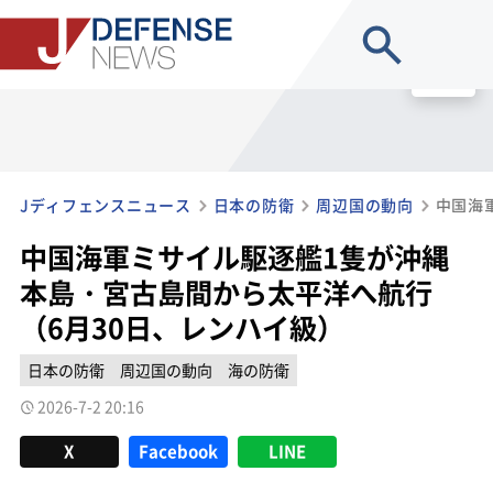
site search
MENU
Jディフェンスニュース
日本の防衛
周辺国の動向
中国海軍ミサイル駆逐艦1隻が沖縄
本島・宮古島間から太平洋へ航行
（6月30日、レンハイ級）
日本の防衛
周辺国の動向
海の防衛
2026-7-2 20:16
X
Facebook
LINE