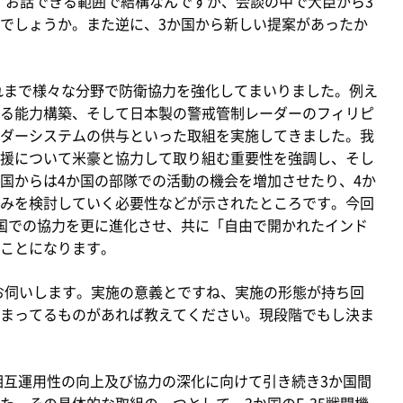
、お話できる範囲で結構なんですが、会談の中で大臣から3
でしょうか。また逆に、3か国から新しい提案があったか
れまで様々な分野で防衛協力を強化してまいりました。例え
る能力構築、そして日本製の警戒管制レーダーのフィリピ
ーダーシステムの供与といった取組を実施してきました。我
援について米豪と協力して取り組む重要性を強調し、そし
国からは4か国の部隊での活動の機会を増加させたり、4か
みを検討していく必要性などが示されたところです。今回
国での協力を更に進化させ、共に「自由で開かれたインド
ことになります。
てお伺いします。実施の意義とですね、実施の形態が持ち回
まってるものがあれば教えてください。現段階でもし決ま
相互運用性の向上及び協力の深化に向けて引き続き3か国間
。その具体的な取組の一つとして、3か国のF-35戦闘機