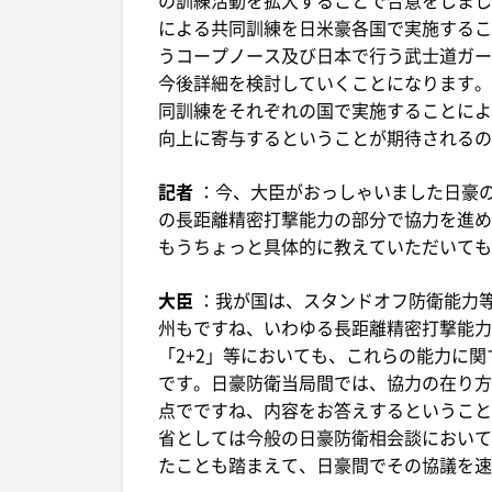
による共同訓練を日米豪各国で実施するこ
うコープノース及び日本で行う武士道ガー
今後詳細を検討していくことになります。日
同訓練をそれぞれの国で実施することによ
向上に寄与するということが期待されるの
記者
：今、大臣がおっしゃいました日豪
の長距離精密打撃能力の部分で協力を進め
もうちょっと具体的に教えていただいても
大臣
：我が国は、スタンドオフ防衛能力
州もですね、いわゆる長距離精密打撃能力の
「2+2」等においても、これらの能力に
です。日豪防衛当局間では、協力の在り方
点でですね、内容をお答えするということ
省としては今般の日豪防衛相会談において
たことも踏まえて、日豪間でその協議を速