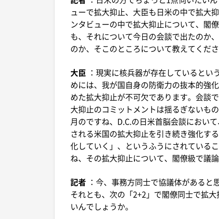
ューで拡大抑止、大臣も日米の中で拡大抑
ンタビューの中で拡大抑止について、閣僚
も、それについて今日の会談で出たのか、
のか、そこのところについて教えてくださ
大臣
：現実に核兵器が存在しているとい
めには、我が国自身の防衛力の抜本的強化
めた拡大抑止が不可欠であります。会談で
大抑止のコミットメントは揺るぎないもの
月のですね、D.C.の日米首脳会談におい
される米国の拡大抑止を引き続き強化する
化していく」、というふうにされているこ
ね、その拡大抑止について、閣僚級で議論
記者
：今、事務方同士で協議体があると
それとも、次の「2+2」で閣僚同士で拡
いんでしょうか。