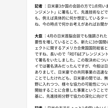
記者
：日米豪3か国の会談の方で1点伺い
ンジメント」に署名して、先進技術などで
も、例えば具体的に何か想定しているター
ね、今の時点で何かお考えがあればお聞か
大臣
：4月の日米首脳会談でも強調された
要性を増しているところ、新たに3か国間
ェクトに関するアメリカ合衆国国防総省と
ですね、長いので「RDT&Eアレンジメ
て署名をいたしました。この取決めについ
イでは署名済みだったんですが、今般は日
ありまして、日米豪での共同事業の迅速な
ことでしたけれども、日米豪の間では、無
野に入れつつ、様々な協力の可能性につい
開始することに合意した事業ということで
基に、先進技術分野で協力の深化に向けて
記者
：日米の方でちょっと1点伺いたい