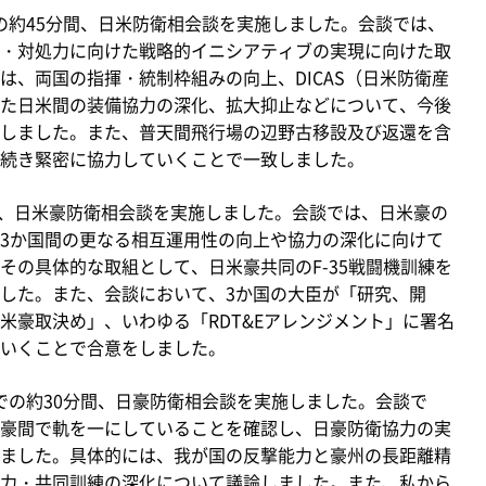
での約45分間、日米防衛相会談を実施しました。会談では、
・対処力に向けた戦略的イニシアティブの実現に向けた取
は、両国の指揮・統制枠組みの向上、DICAS（日米防衛産
た日米間の装備協力の深化、拡大抑止などについて、今後
しました。また、普天間飛行場の辺野古移設及び返還を含
続き緊密に協力していくことで一致しました。
間、日米豪防衛相会談を実施しました。会談では、日米豪の
3か国間の更なる相互運用性の向上や協力の深化に向けて
その具体的な取組として、日米豪共同のF-35戦闘機訓練を
した。また、会談において、3か国の大臣が「研究、開
米豪取決め」、いわゆる「RDT&Eアレンジメント」に署名
いくことで合意をしました。
までの約30分間、日豪防衛相会談を実施しました。会談で
豪間で軌を一にしていることを確認し、日豪防衛協力の実
ました。具体的には、我が国の反撃能力と豪州の長距離精
力・共同訓練の深化について議論しました。また、私から