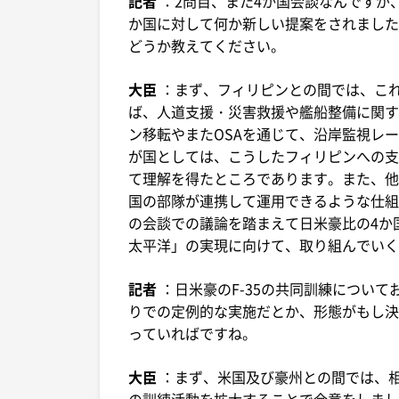
記者
：2問目、また4か国会談なんですが
か国に対して何か新しい提案をされました
どうか教えてください。
大臣
：まず、フィリピンとの間では、こ
ば、人道支援・災害救援や艦船整備に関す
ン移転やまたOSAを通じて、沿岸監視レ
が国としては、こうしたフィリピンへの支
て理解を得たところであります。また、他
国の部隊が連携して運用できるような仕組
の会談での議論を踏まえて日米豪比の4か
太平洋」の実現に向けて、取り組んでいく
記者
：日米豪のF-35の共同訓練につい
りでの定例的な実施だとか、形態がもし決
っていればですね。
大臣
：まず、米国及び豪州との間では、
の訓練活動を拡大することで合意をしました