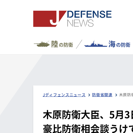
陸
海
の防衛
の防衛
Jディフェンスニュース
防衛省関連
木原防衛大臣、5月
豪比防衛相会談うけ