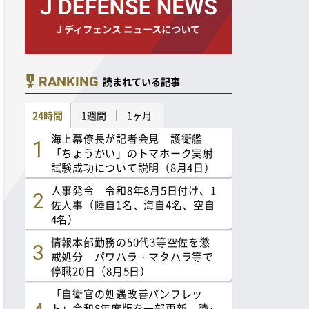
RANKING
読まれている記事
24時間
1週間
1ヶ月
海上幕僚長が記者会見 護衛艦
「ちょうかい」のトマホーク実射
試験成功について説明（8月4日）
人事発令 令和8年8月5日付け、1
佐人事（陸自1名、海自4名、空自
4名）
情報本部勤務の50代3等空佐を懲
戒処分 パワハラ・マタハラ等で
停職20日（8月5日）
「自衛官の処遇改善パンフレッ
ト」令和8年度版を一部更新 陸･