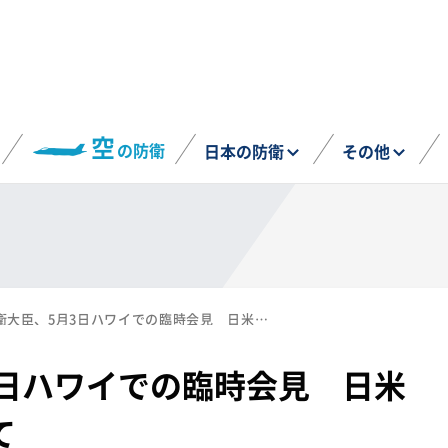
空
の防衛
日本の防衛
その他
木原防衛大臣、5月3日ハワイでの臨時会見 日米豪比防衛相会談うけて
3日ハワイでの臨時会見 日米
て