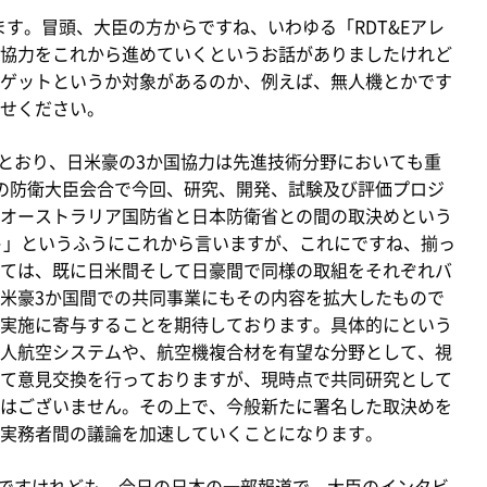
ます。冒頭、大臣の方からですね、いわゆる「RDT&Eアレ
協力をこれから進めていくというお話がありましたけれど
ゲットというか対象があるのか、例えば、無人機とかです
せください。
とおり、日米豪の3か国協力は先進技術分野においても重
の防衛大臣会合で今回、研究、開発、試験及び評価プロジ
オーストラリア国防省と日本防衛省との間の取決めという
ント」というふうにこれから言いますが、これにですね、揃っ
ては、既に日米間そして日豪間で同様の取組をそれぞれバ
米豪3か国間での共同事業にもその内容を拡大したもので
実施に寄与することを期待しております。具体的にという
人航空システムや、航空機複合材を有望な分野として、視
て意見交換を行っておりますが、現時点で共同研究として
はございません。その上で、今般新たに署名した取決めを
実務者間の議論を加速していくことになります。
んですけれども、今日の日本の一部報道で、大臣のインタビ