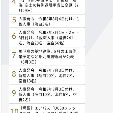
海･空士の特例退職手当に変更（7
月29日）
人事発令 令和8年8月4日付け、1
佐人事（海自3名）
人事発令 令和8年8月1日・2日・
3日付け、1佐職人事（陸自241
名、海自20名、空自56名）
馬毛島の基地建設、8月の工事作
業予定などを九州防衛局が公表
（8月3日）
人事発令 令和8年8月3日付け、
将補人事（陸自20名、海自7名、
空自13名）
人事発令 令和8年8月3日付け、
将人事（陸自10名、海自6名、空
自2名）
《解説》エアバス「U030フレッ