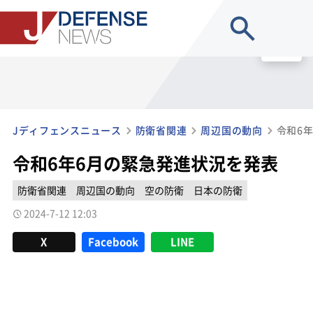
site search
MENU
Jディフェンスニュース
防衛省関連
周辺国の動向
令和6
令和6年6月の緊急発進状況を発表
防衛省関連
周辺国の動向
空の防衛
日本の防衛
2024-7-12 12:03
X
Facebook
LINE