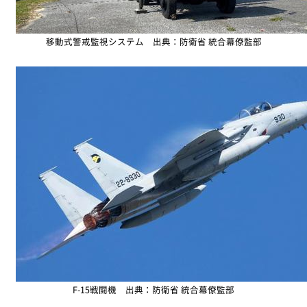
移動式警戒監視システム 出典：防衛省 統合幕僚監部
F-15戦闘機 出典：防衛省 統合幕僚監部