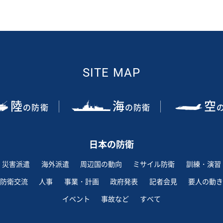
SITE MAP
陸
海
空
の防衛
の防衛
日本の防衛
災害派遣
海外派遣
周辺国の動向
ミサイル防衛
訓練・演習
防衛交流
人事
事業・計画
政府発表
記者会見
要人の動き
イベント
事故など
すべて