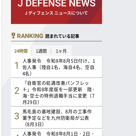
RANKING
読まれている記事
24時間
1週間
1ヶ月
人事発令 令和8年8月5日付け、1
佐人事（陸自1名、海自4名、空自
4名）
「自衛官の処遇改善パンフレッ
ト」令和8年度版を一部更新 陸･
海･空士の特例退職手当に変更（7
月29日）
馬毛島の基地建設、8月の工事作
業予定などを九州防衛局が公表
（8月3日）
人事発令 令和8年8月1日・2日・