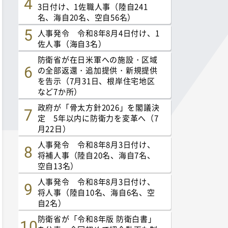
3日付け、1佐職人事（陸自241
名、海自20名、空自56名）
人事発令 令和8年8月4日付け、1
佐人事（海自3名）
防衛省が在日米軍への施設・区域
の全部返還・追加提供・新規提供
を告示（7月31日、根岸住宅地区
など7か所）
政府が「骨太方針2026」を閣議決
定 5年以内に防衛力を変革へ（7
月22日）
人事発令 令和8年8月3日付け、
将補人事（陸自20名、海自7名、
空自13名）
人事発令 令和8年8月3日付け、
将人事（陸自10名、海自6名、空
自2名）
防衛省が「令和8年版 防衛白書」