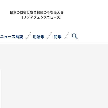
日本の防衛と安全保障の今を伝える
MENU
［Ｊディフェンスニュース］
サイト内検索
ニュース解説
用語集
特集