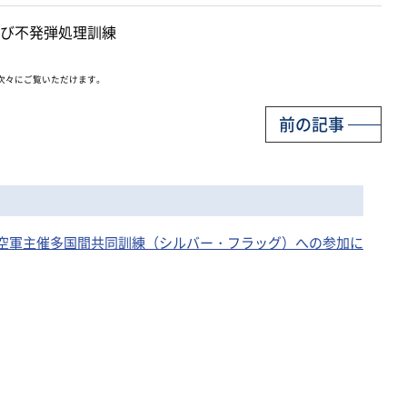
び不発弾処理訓練
次々にご覧いただけます。
前の記事
日 米空軍主催多国間共同訓練（シルバー・フラッグ）への参加に