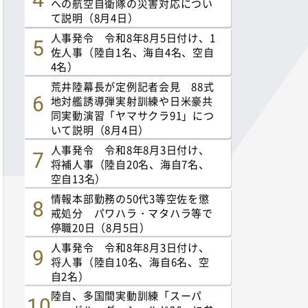
への航空自衛隊の災害対応につい
て説明（8月4日）
人事発令 令和8年8月5日付け、1
佐人事（陸自1名、海自4名、空自
4名）
荒井陸幕長が定例記者会見 88式
地対艦誘導弾実射訓練や日米豪共
同実動演習「ヤマサクラ91」につ
いて説明（8月4日）
人事発令 令和8年8月3日付け、
将補人事（陸自20名、海自7名、
空自13名）
情報本部勤務の50代3等空佐を懲
戒処分 パワハラ・マタハラ等で
停職20日（8月5日）
人事発令 令和8年8月3日付け、
将人事（陸自10名、海自6名、空
自2名）
陸自、多国間実動訓練「スーパ