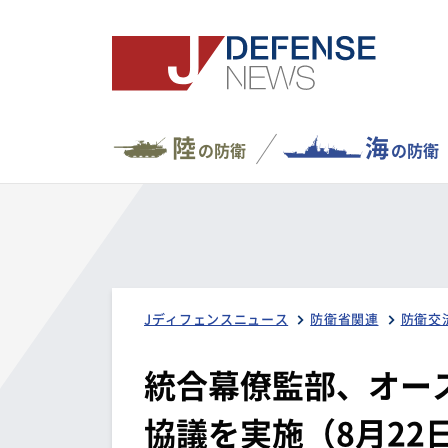
陸
海
の防衛
の防衛
Jディフェンスニュース
防衛省関連
防衛交
統合幕僚監部、オー
協議を実施（8月22