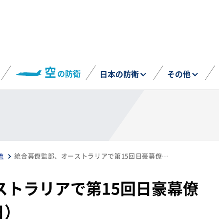
空
の防衛
日本の防衛
その他
流
統合幕僚監部、オーストラリアで第15回日豪幕僚協議を実施（8月22日）
ストラリアで第15回日豪幕僚
日）