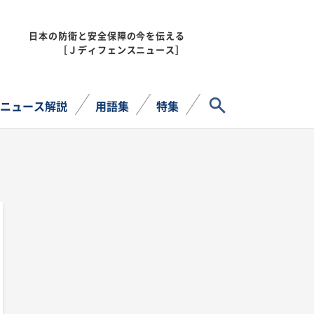
日本の防衛と安全保障の今を伝える
MENU
［Ｊディフェンスニュース］
サイト内検索
ニュース解説
用語集
特集