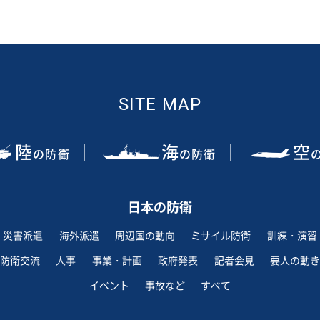
SITE MAP
陸
海
空
の防衛
の防衛
日本の防衛
災害派遣
海外派遣
周辺国の動向
ミサイル防衛
訓練・演習
防衛交流
人事
事業・計画
政府発表
記者会見
要人の動き
イベント
事故など
すべて