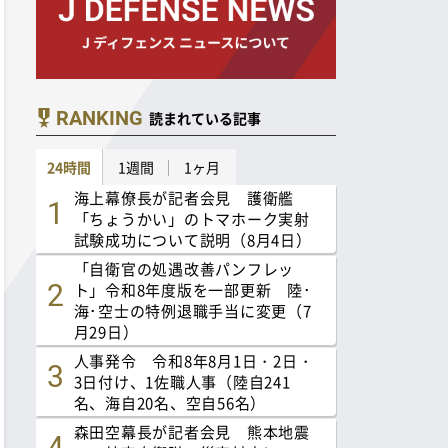
RANKING
読まれている記事
24時間
1週間
1ヶ月
海上幕僚長が記者会見 護衛艦
「ちょうかい」のトマホーク実射
試験成功について説明（8月4日）
「自衛官の処遇改善パンフレッ
ト」令和8年度版を一部更新 陸･
海･空士の特例退職手当に変更（7
月29日）
人事発令 令和8年8月1日・2日・
3日付け、1佐職人事（陸自241
名、海自20名、空自56名）
森田空幕長が記者会見 熊本地震