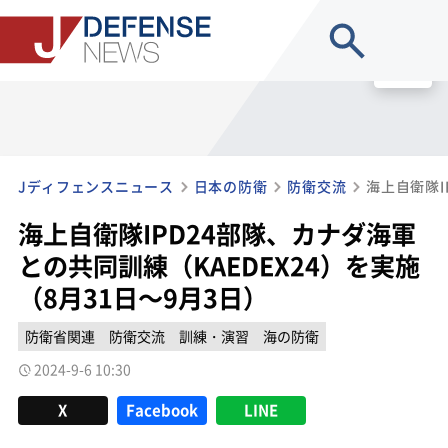
site search
MENU
Jディフェンスニュース
日本の防衛
防衛交流
海上自衛隊IPD24部隊、カナダ海軍
との共同訓練（KAEDEX24）を実施
（8月31日～9月3日）
防衛省関連
防衛交流
訓練・演習
海の防衛
2024-9-6 10:30
X
Facebook
LINE