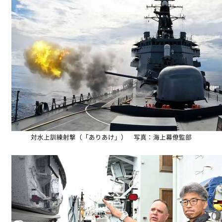
対水上訓練射撃（「ありあけ」） 写真：海上幕僚監部