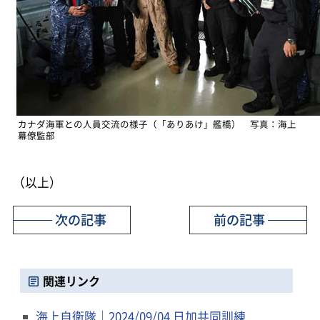
カナダ海軍との人員交流の様子（「ありあけ」艦橋） 写真：海上
幕僚監部
（以上）
次の記事
前の記事
関連リンク
海上自衛隊｜2024/09/04 日加共同訓練