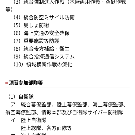
（3）統合強制進入作戦（水陸両用作戦・空挺作戦
等）
（4）統合防空ミサイル防衛
（5）島しょ防衛
（6）海上交通の安全確保
（7）重要施設等防護
（8）統合後方補給・衛生
（9）統合指揮通信システム
（10）領域横断作戦の深化
演習参加部隊等
（1）自衛隊
ア 統合幕僚監部、陸上幕僚監部、海上幕僚監部、
航空幕僚監部、情報本部及び自衛隊サイバー防衛隊
イ 陸上自衛隊
陸上総隊、各方面隊等