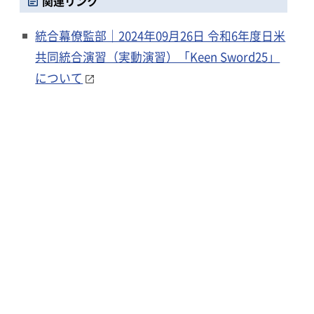
関連リンク
統合幕僚監部｜2024年09月26日 令和6年度日米
共同統合演習（実動演習）「Keen Sword25」
について