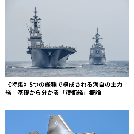
《特集》5つの艦種で構成される海自の主力
艦 基礎から分かる「護衛艦」概論