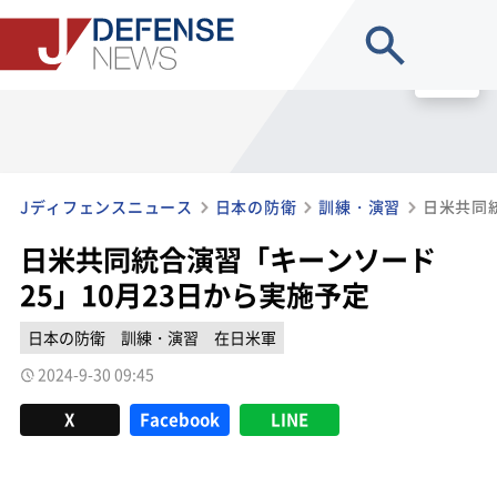
site search
MENU
Jディフェンスニュース
日本の防衛
訓練・演習
日米共同統合演習「キーンソード
25」10月23日から実施予定
日本の防衛
訓練・演習
在日米軍
2024-9-30 09:45
X
Facebook
LINE