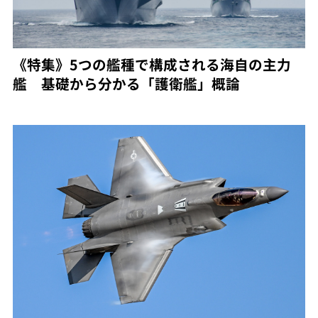
《特集》5つの艦種で構成される海自の主力
艦 基礎から分かる「護衛艦」概論