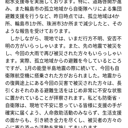
給水支援等を実施しております。特に、道路啓開が進
み、また輪島市の孤立地域から自衛隊ヘリによる集団
避難支援を行うなど、昨日時点では、孤立地域は4か
所、輪島市1か所、珠洲市3か所まで減少したと、その
ような報告を受けております。
しかしながら、現地では、いまだ行方不明、安否不
明の方がいらっしゃいます。また、先の地震で被災を
し、今回の大雨で再び被災された方々もいらっしゃい
ます。実際、孤立地域からの避難を今しているところ
ですが、1月の能登半島地震の際に続いて、今回も自
衛隊航空機に搭乗された方がおられました。地震から
の復興途上にある今回の災害で被災された方々は、長
引くおそれのある避難生活をはじめ非常に不安な状態
に置かれていることが拝察されます。私ども防衛省・
自衛隊は、現地で不安に思っている皆様に支援の手が
確実に届くよう、人命救助活動のみならず、生活支援
の面からも、引き続き全力を尽くし、被災者の方々の
心に寄り添った活動を実施してまいります。