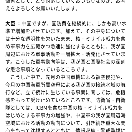
衛省として、どう対応していくおつもりなのか、お考
えをよろしくお願いいたします。
大臣
：中国ですが、国防費を継続的に、しかも高い水
準で増加をさせています。加えて、その中身について
は十分な透明性を欠いたまま、核・ミサイル戦力を含
め軍事力を広範かつ急速に強化するとともに、我が国
周辺における軍事活動を一層拡大・活発化させていま
す。こうした軍事動向等は、我が国と国際社会の深刻
な懸念事項となっているところです。
こうした中で、先月の中国軍機による領空侵犯や、
今月の中国海軍所属空母による我が国の接続水域の航
行など、立て続けに生じている事案に関しては、危機
感をもって受け止めているところです。防衛省・自衛
隊としては、ICBMを含む中国の核・ミサイル戦力を
はじめとする軍事力の増強や、中国軍の我が国周辺海
空域における活動の動向について、引き続き重大な関
心をもって注視するとともに、情報収集・警戒監視に