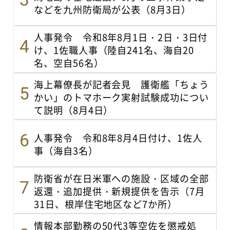
などを九州防衛局が公表（8月3日）
人事発令 令和8年8月1日・2日・3日付
け、1佐職人事（陸自241名、海自20
名、空自56名）
海上幕僚長が記者会見 護衛艦「ちょう
かい」のトマホーク実射試験成功につい
て説明（8月4日）
人事発令 令和8年8月4日付け、1佐人
事（海自3名）
防衛省が在日米軍への施設・区域の全部
返還・追加提供・新規提供を告示（7月
31日、根岸住宅地区など7か所）
情報本部勤務の50代3等空佐を懲戒処