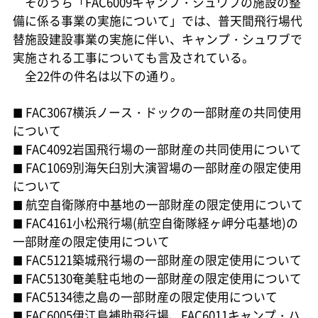
そのうち「FAC6009キャンプ・シュワブの施設の整
備に係る事業の実施について」では、普天間飛行場代
替施設建設事業の実施に伴い、キャンプ・シュワブで
実施される工事についても言及されている。
全22件の件名は以下の通り。
FAC3067横浜ノース・ドックの一部財産の共同使用
■
について
FAC4092岩国飛行場の一部財産の共同使用について
■
FAC1069別海矢臼別大演習場の一部財産の限定使用
■
について
航空自衛隊府中基地の一部財産の限定使用について
■
FAC4161小松飛行場(航空自衛隊経ヶ岬分屯基地)の
■
一部財産の限定使用について
FAC5121築城飛行場の一部財産の限定使用について
■
FAC5130奄美駐屯地の一部財産の限定使用について
■
FAC5134徳之島の一部財産の限定使用について
■
FAC6005伊江島補助飛行場、FAC6011キャンプ・ハ
■