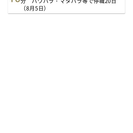
分 パワハラ・マタハラ等で停職20日
（8月5日）