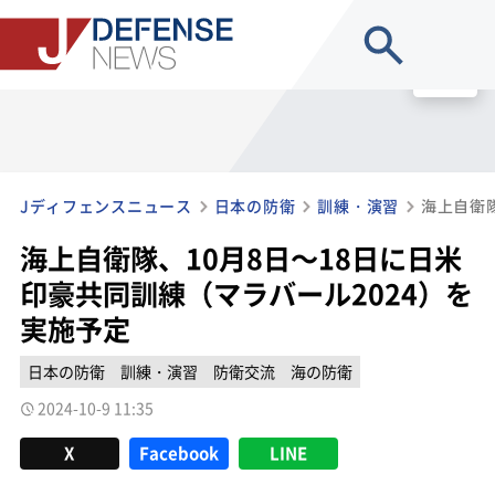
site search
MENU
Jディフェンスニュース
日本の防衛
訓練・演習
海上自衛隊、10月8日～18日に日米
印豪共同訓練（マラバール2024）を
実施予定
日本の防衛
訓練・演習
防衛交流
海の防衛
2024-10-9 11:35
X
Facebook
LINE