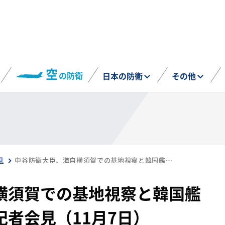
空
の防衛
日本の防衛
その他
見
中谷防衛大臣、海自横須賀での基地視察と韓国艦隊歓迎行事後の臨時記者会見（11月7日）
横須賀での基地視察と韓国艦
者会見（11月7日）