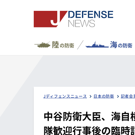
陸
海
の防衛
の防衛
Jディフェンスニュース
日本の防衛
記者会
中谷防衛大臣、海自
隊歓迎行事後の臨時記