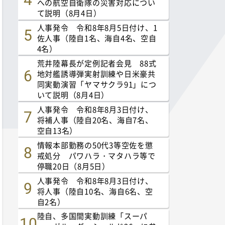
への航空自衛隊の災害対応につい
て説明（8月4日）
人事発令 令和8年8月5日付け、1
佐人事（陸自1名、海自4名、空自
4名）
荒井陸幕長が定例記者会見 88式
地対艦誘導弾実射訓練や日米豪共
同実動演習「ヤマサクラ91」につ
いて説明（8月4日）
人事発令 令和8年8月3日付け、
将補人事（陸自20名、海自7名、
空自13名）
情報本部勤務の50代3等空佐を懲
戒処分 パワハラ・マタハラ等で
停職20日（8月5日）
人事発令 令和8年8月3日付け、
将人事（陸自10名、海自6名、空
自2名）
陸自、多国間実動訓練「スーパ