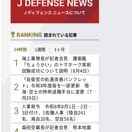
RANKING
読まれている記事
24時間
1週間
1ヶ月
海上幕僚長が記者会見 護衛艦
「ちょうかい」のトマホーク実射
試験成功について説明（8月4日）
「自衛官の処遇改善パンフレッ
ト」令和8年度版を一部更新 陸･
海･空士の特例退職手当に変更（7
月29日）
人事発令 令和8年8月1日・2日・
3日付け、1佐職人事（陸自241
名、海自20名、空自56名）
森田空幕長が記者会見 熊本地震