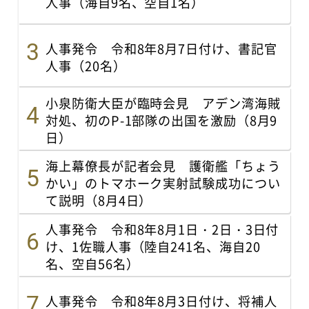
人事（海自9名、空自1名）
人事発令 令和8年8月7日付け、書記官
人事（20名）
小泉防衛大臣が臨時会見 アデン湾海賊
対処、初のP-1部隊の出国を激励（8月9
日）
海上幕僚長が記者会見 護衛艦「ちょう
かい」のトマホーク実射試験成功につい
て説明（8月4日）
人事発令 令和8年8月1日・2日・3日付
け、1佐職人事（陸自241名、海自20
名、空自56名）
人事発令 令和8年8月3日付け、将補人