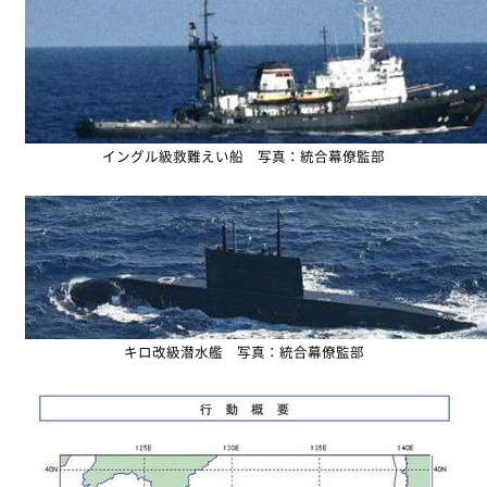
イングル級救難えい船 写真：統合幕僚監部
キロ改級潜水艦 写真：統合幕僚監部