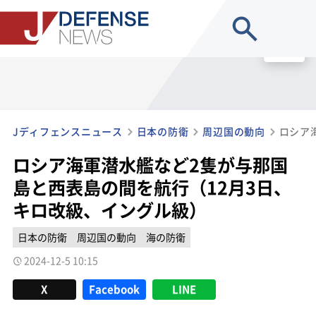
site search
MENU
Jディフェンスニュース
日本の防衛
周辺国の動向
ロシア海軍潜水艦など2隻が与那国
島と西表島の間を航行（12月3日、
キロ改級、イングル級）
日本の防衛
周辺国の動向
海の防衛
2024-12-5 10:15
X
Facebook
LINE