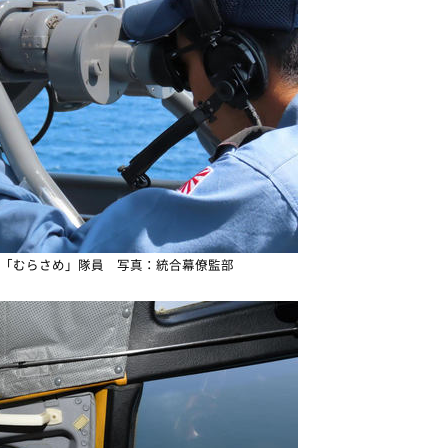
「むらさめ」隊員 写真：統合幕僚監部