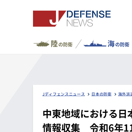
陸
海
の防衛
の防衛
Jディフェンスニュース
日本の防衛
海外派
中東地域における日
情報収集 令和6年1