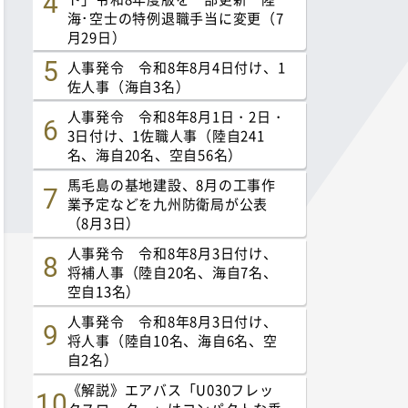
海･空士の特例退職手当に変更（7
月29日）
人事発令 令和8年8月4日付け、1
佐人事（海自3名）
人事発令 令和8年8月1日・2日・
3日付け、1佐職人事（陸自241
名、海自20名、空自56名）
馬毛島の基地建設、8月の工事作
業予定などを九州防衛局が公表
（8月3日）
人事発令 令和8年8月3日付け、
将補人事（陸自20名、海自7名、
空自13名）
人事発令 令和8年8月3日付け、
将人事（陸自10名、海自6名、空
自2名）
《解説》エアバス「U030フレッ