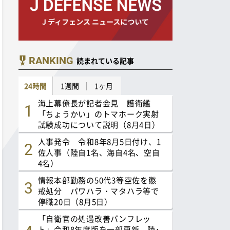
RANKING
読まれている記事
24時間
1週間
1ヶ月
海上幕僚長が記者会見 護衛艦
「ちょうかい」のトマホーク実射
試験成功について説明（8月4日）
人事発令 令和8年8月5日付け、1
佐人事（陸自1名、海自4名、空自
4名）
情報本部勤務の50代3等空佐を懲
戒処分 パワハラ・マタハラ等で
停職20日（8月5日）
「自衛官の処遇改善パンフレッ
ト」令和8年度版を一部更新 陸･