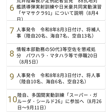
荒井陸幕長が定例記者会見 88式地対
艦誘導弾実射訓練や日米豪共同実動演習
「ヤマサクラ91」について説明（8月4
日）
人事発令 令和8年8月3日付け、将補人
事（陸自20名、海自7名、空自13名）
情報本部勤務の50代3等空佐を懲戒処
分 パワハラ・マタハラ等で停職20日
（8月5日）
人事発令 令和8年8月3日付け、将人事
（陸自10名、海自6名、空自2名）
陸自、多国間実動訓練「スーパー・ガ
ルーダ・シールド26」に参加へ（8月26
日～9月11日）