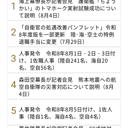
海上幕僚長が記者会見 護衛艦「ちょう
かい」のトマホーク実射試験成功につい
て説明（8月4日）
「自衛官の処遇改善パンフレット」令和
8年度版を一部更新 陸･海･空士の特例
退職手当に変更（7月29日）
人事発令 令和8年8月1日・2日・3日付
け、1佐職人事（陸自241名、海自20
名、空自56名）
森田空幕長が記者会見 熊本地震への航
空自衛隊の災害対応について説明（8月
4日）
人事発令 令和8年8月5日付け、1佐人
事（陸自1名、海自4名、空自4名）