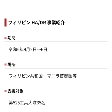
フィリピン HA/DR 事業紹介
期間
令和6年9月2日～6日
場所
フィリピン共和国 マニラ首都圏等
支援対象
第525工兵大隊35名