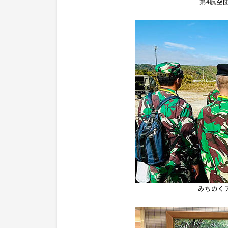
第4航空
みちのく