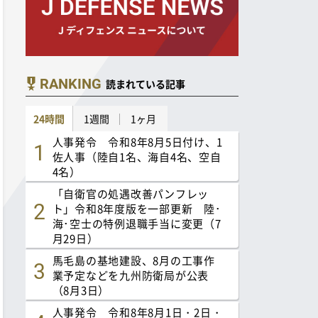
RANKING
読まれている記事
24時間
1週間
1ヶ月
人事発令 令和8年8月5日付け、1
佐人事（陸自1名、海自4名、空自
4名）
「自衛官の処遇改善パンフレッ
ト」令和8年度版を一部更新 陸･
海･空士の特例退職手当に変更（7
月29日）
馬毛島の基地建設、8月の工事作
業予定などを九州防衛局が公表
（8月3日）
人事発令 令和8年8月1日・2日・