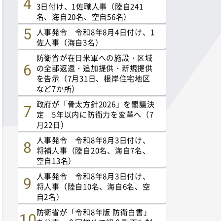
3日付け、1佐職人事（陸自241
名、海自20名、空自56名）
人事発令 令和8年8月4日付け、1
佐人事（海自3名）
防衛省が在日米軍への施設・区域
の全部返還・追加提供・新規提供
を告示（7月31日、根岸住宅地区
など7か所）
政府が「骨太方針2026」を閣議決
定 5年以内に防衛力を変革へ（7
月22日）
人事発令 令和8年8月3日付け、
将補人事（陸自20名、海自7名、
空自13名）
人事発令 令和8年8月3日付け、
将人事（陸自10名、海自6名、空
自2名）
防衛省が「令和8年版 防衛白書」