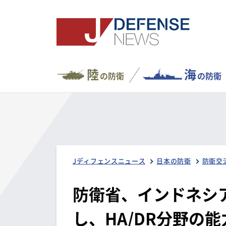
陸
海
の防衛
の防衛
Jディフェンスニュース
日本の防衛
防衛交
防衛省、インドネシ
し、HA/DR分野の