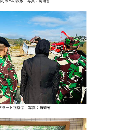
団司令への表敬 写真：防衛省
アラート視察② 写真：防衛省