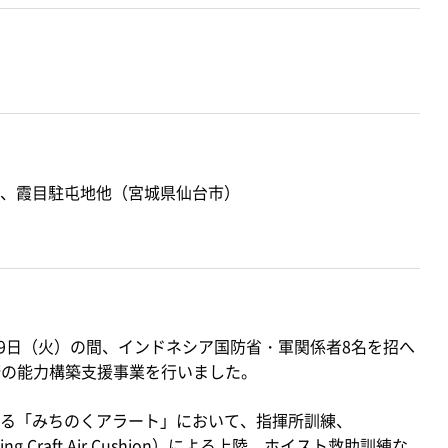
、霞目駐屯地他（宮城県仙台市）
19日（火）の間、インドネシア国防省・軍関係者8名を招へ
野の能力構築支援事業を行いました。
る「みちのくアラート」において、指揮所訓練、
anding Craft Air Cushion）による上陸、ホイスト救助訓練な