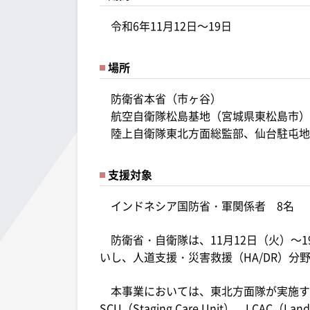
令和6年11月12日～19日
場所
防衛省本省（市ヶ谷）
航空自衛隊松島基地（宮城県東松島市）
陸上自衛隊東北方面総監部、仙台駐屯地
支援対象
インドネシア国防省・軍関係者 8名
防衛省・自衛隊は、11月12日（火）～
いし、人道支援・災害救援（HA/DR）分
本事業においては、東北方面隊が実施す
SCU（Staging Care Unit）、LCAC（L