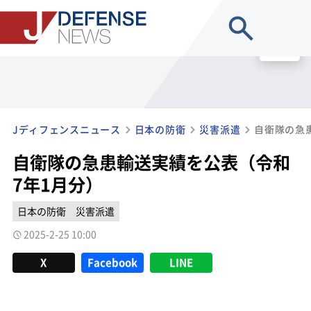
site search
MENU
Jディフェンスニュース
日本の防衛
災害派遣
自衛隊の急
自衛隊の急患輸送実績を公表（令和
7年1月分）
日本の防衛
災害派遣
2025-2-25 10:00
X
Facebook
LINE