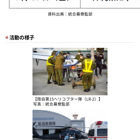
資料出典：統合幕僚監部
活動の様子
【陸自第15ヘリコプター隊（LR-2）】
写真：統合幕僚監部