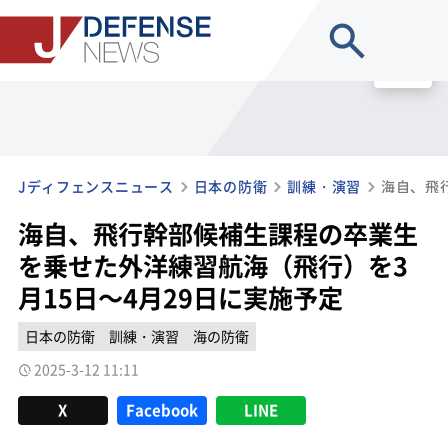
site search
MENU
Jディフェンスニュース
日本の防衛
訓練・演習
海自、飛行幹部候補生課程の卒業生
を乗せた外洋練習航海（飛行）を3
月15日～4月29日に実施予定
日本の防衛
訓練・演習
海の防衛
2025-3-12 11:11
X
Facebook
LINE