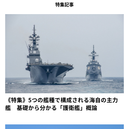
特集記事
《特集》5つの艦種で構成される海自の主力
艦 基礎から分かる「護衛艦」概論