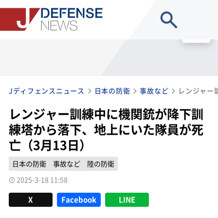
site search
MENU
Jディフェンスニュース
日本の防衛
事故など
レンジャー訓練中に機関銃が降下訓
練塔から落下、地上にいた隊員が死
亡（3月13日）
日本の防衛
事故など
陸の防衛
2025-3-18 11:58
X
Facebook
LINE