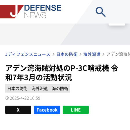
site search
MENU
Jディフェンスニュース
日本の防衛
海外派遣
アデン湾海賊対処のP-3C哨戒機 令
和7年3月の活動状況
日本の防衛
海外派遣
海の防衛
2025-4-22 10:59
X
Facebook
LINE