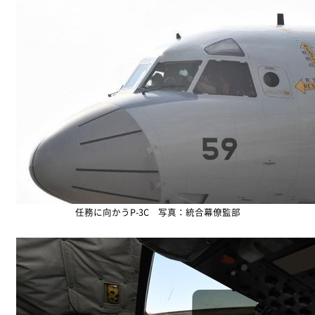
任務に向かうP-3C 写真：統合幕僚監部