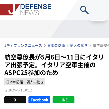
site search
MENU
Jディフェンスニュース
日本の防衛
要人の動き
航空幕僚長が5月6日～11日にイタリ
ア出張予定。イタリア空軍主催の
ASPC25参加のため
日本の防衛
要人の動き
2025-5-1 10:12
X
Facebook
LINE