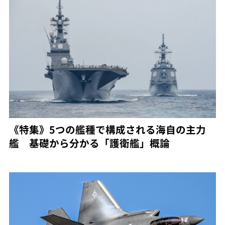
《特集》5つの艦種で構成される海自の主力
艦 基礎から分かる「護衛艦」概論