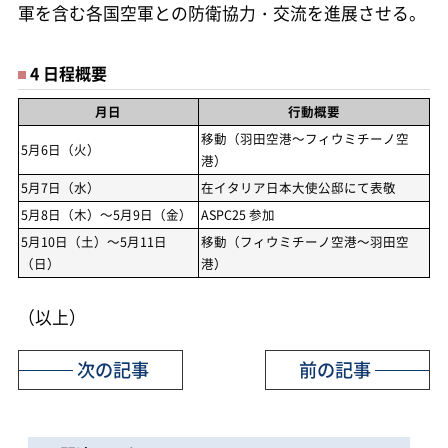
軍を含む各国空軍との防衛協力・交流を進展させる。
4 日程概要
月日
行動概要
移動（羽田空港～フィウミチーノ空
5月6日（火）
港）
5月7日（水）
在イタリア日本大使公邸にて表敬
5月8日（木）～5月9日（金）
ASPC25 参加
5月10日（土）～5月11日
移動（フィウミチーノ空港～羽田空
（日）
港）
（以上）
次の記事
前の記事