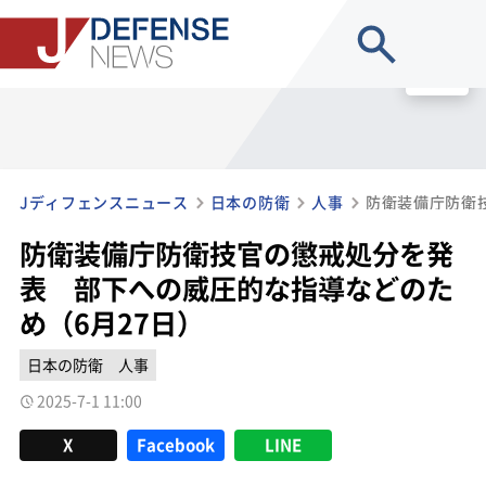
site search
MENU
Jディフェンスニュース
日本の防衛
人事
防衛装備庁防衛技官の懲戒処分を発
表 部下への威圧的な指導などのた
め（6月27日）
日本の防衛
人事
2025-7-1 11:00
X
Facebook
LINE