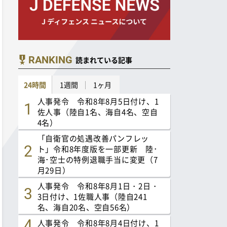
RANKING
読まれている記事
24時間
1週間
1ヶ月
人事発令 令和8年8月5日付け、1
佐人事（陸自1名、海自4名、空自
4名）
「自衛官の処遇改善パンフレッ
ト」令和8年度版を一部更新 陸･
海･空士の特例退職手当に変更（7
月29日）
人事発令 令和8年8月1日・2日・
3日付け、1佐職人事（陸自241
名、海自20名、空自56名）
人事発令 令和8年8月4日付け、1