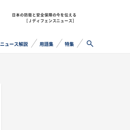
日本の防衛と安全保障の今を伝える
MENU
［Ｊディフェンスニュース］
サイト内検索
ニュース解説
用語集
特集