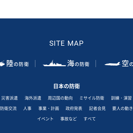
SITE MAP
陸
海
空
の防衛
の防衛
日本の防衛
災害派遣
海外派遣
周辺国の動向
ミサイル防衛
訓練・演習
防衛交流
人事
事業・計画
政府発表
記者会見
要人の動き
イベント
事故など
すべて