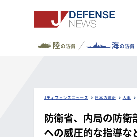
陸
海
の防衛
の防衛
Jディフェンスニュース
日本の防衛
人事
防衛省、内局の防衛
への威圧的な指導など