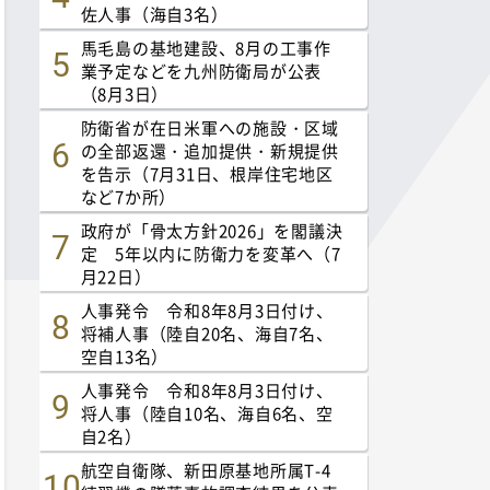
佐人事（海自3名）
馬毛島の基地建設、8月の工事作
業予定などを九州防衛局が公表
（8月3日）
防衛省が在日米軍への施設・区域
の全部返還・追加提供・新規提供
を告示（7月31日、根岸住宅地区
など7か所）
政府が「骨太方針2026」を閣議決
定 5年以内に防衛力を変革へ（7
月22日）
人事発令 令和8年8月3日付け、
将補人事（陸自20名、海自7名、
空自13名）
人事発令 令和8年8月3日付け、
将人事（陸自10名、海自6名、空
自2名）
航空自衛隊、新田原基地所属T-4