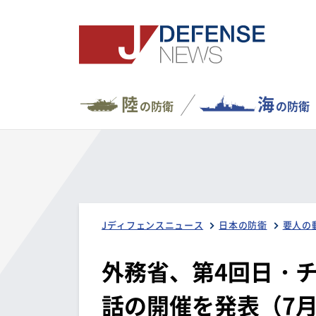
陸
海
の防衛
の防衛
Jディフェンスニュース
日本の防衛
要人の
外務省、第4回日・
話の開催を発表（7月