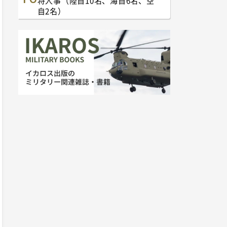
将人事（陸自10名、海自6名、空
自2名）