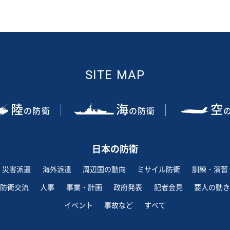
SITE MAP
陸
海
空
の防衛
の防衛
日本の防衛
災害派遣
海外派遣
周辺国の動向
ミサイル防衛
訓練・演習
防衛交流
人事
事業・計画
政府発表
記者会見
要人の動き
イベント
事故など
すべて