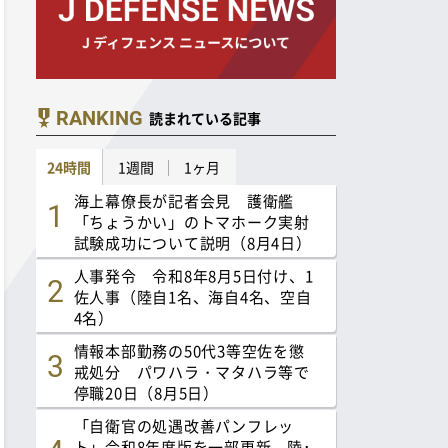
RANKING
読まれている記事
24時間
1週間
1ヶ月
海上幕僚長が記者会見 護衛艦
「ちょうかい」のトマホーク実射
試験成功について説明（8月4日）
人事発令 令和8年8月5日付け、1
佐人事（陸自1名、海自4名、空自
4名）
情報本部勤務の50代3等空佐を懲
戒処分 パワハラ・マタハラ等で
停職20日（8月5日）
「自衛官の処遇改善パンフレッ
ト」令和8年度版を一部更新 陸･