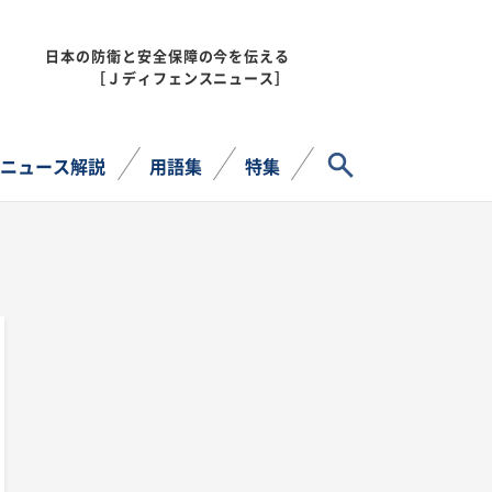
日本の防衛と安全保障の今を伝える
MENU
［Ｊディフェンスニュース］
サイト内検索
ニュース解説
用語集
特集