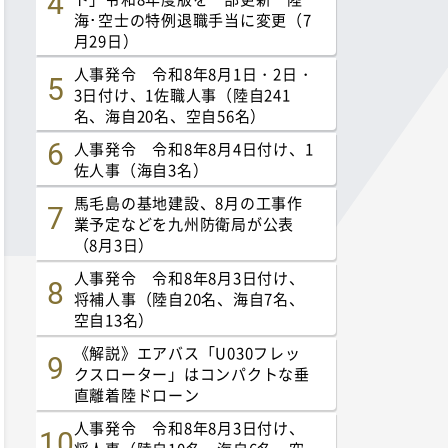
海･空士の特例退職手当に変更（7
月29日）
人事発令 令和8年8月1日・2日・
3日付け、1佐職人事（陸自241
名、海自20名、空自56名）
人事発令 令和8年8月4日付け、1
佐人事（海自3名）
馬毛島の基地建設、8月の工事作
業予定などを九州防衛局が公表
（8月3日）
人事発令 令和8年8月3日付け、
将補人事（陸自20名、海自7名、
空自13名）
《解説》エアバス「U030フレッ
クスローター」はコンパクトな垂
直離着陸ドローン
人事発令 令和8年8月3日付け、