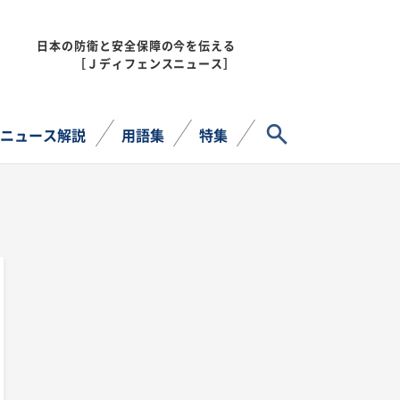
日本の防衛と安全保障の今を伝える
MENU
［Ｊディフェンスニュース］
サイト内検索
ニュース解説
用語集
特集