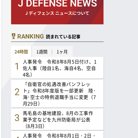
RANKING
読まれている記事
24時間
1週間
1ヶ月
人事発令 令和8年8月5日付け、1
佐人事（陸自1名、海自4名、空自
4名）
「自衛官の処遇改善パンフレッ
ト」令和8年度版を一部更新 陸･
海･空士の特例退職手当に変更（7
月29日）
馬毛島の基地建設、8月の工事作
業予定などを九州防衛局が公表
（8月3日）
人事発令 令和8年8月1日・2日・