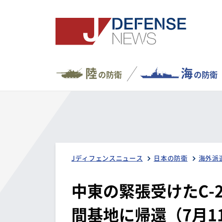
陸
海
の防衛
の防衛
Jディフェンスニュース
日本の防衛
海外派
中東の緊張受けたC-
間基地に帰還（7月1