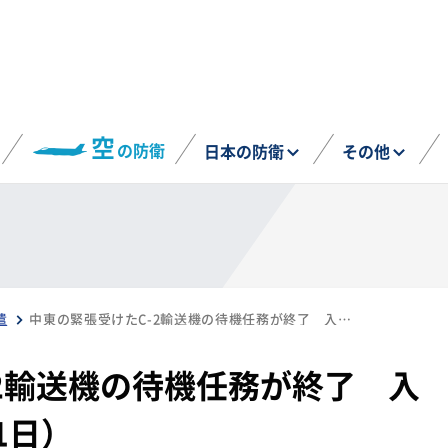
空
の防衛
日本の防衛
その他
遣
中東の緊張受けたC-2輸送機の待機任務が終了 入間基地に帰還（7月11日）
2輸送機の待機任務が終了 入
1日）