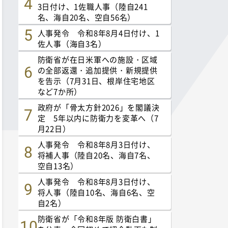
3日付け、1佐職人事（陸自241
名、海自20名、空自56名）
人事発令 令和8年8月4日付け、1
佐人事（海自3名）
防衛省が在日米軍への施設・区域
の全部返還・追加提供・新規提供
を告示（7月31日、根岸住宅地区
など7か所）
政府が「骨太方針2026」を閣議決
定 5年以内に防衛力を変革へ（7
月22日）
人事発令 令和8年8月3日付け、
将補人事（陸自20名、海自7名、
空自13名）
人事発令 令和8年8月3日付け、
将人事（陸自10名、海自6名、空
自2名）
防衛省が「令和8年版 防衛白書」