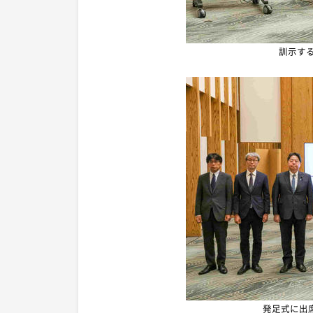
訓示す
発足式に出