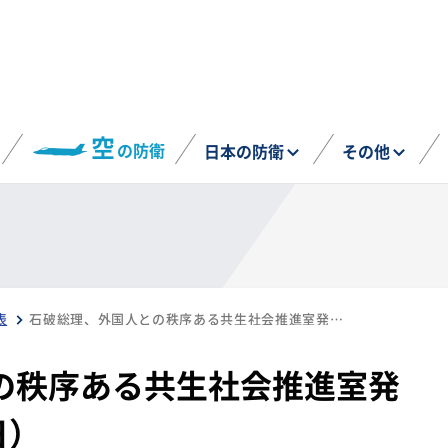
空
の防衛
日本の防衛
その他
表
石破総理、外国人との秩序ある共生社会推進室発足式に出席（7月15日）
の秩序ある共生社会推進室発
日）