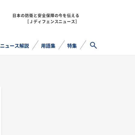
日本の防衛と安全保障の今を伝える
MENU
［Ｊディフェンスニュース］
サイト内検索
ニュース解説
用語集
特集