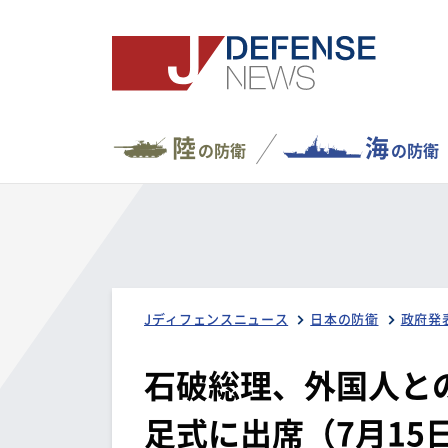
陸
海
の防衛
の防衛
Jディフェンスニュース
日本の防衛
政府発
石破総理、外国人と
足式に出席（7月15