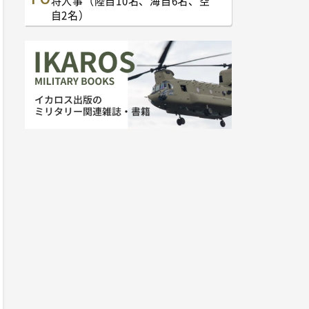
将人事（陸自10名、海自6名、空
自2名）