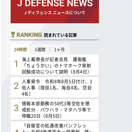
RANKING
読まれている記事
24時間
1週間
1ヶ月
海上幕僚長が記者会見 護衛艦
「ちょうかい」のトマホーク実射
試験成功について説明（8月4日）
人事発令 令和8年8月5日付け、1
佐人事（陸自1名、海自4名、空自
4名）
情報本部勤務の50代3等空佐を懲
戒処分 パワハラ・マタハラ等で
停職20日（8月5日）
「自衛官の処遇改善パンフレッ
ト」令和8年度版を一部更新 陸･