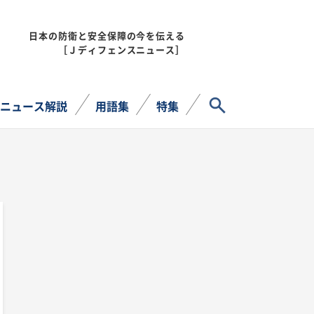
日本の防衛と安全保障の今を伝える
MENU
［Ｊディフェンスニュース］
サイト内検索
ニュース解説
用語集
特集