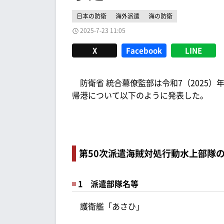
日本の防衛
海外派遣
海の防衛
2025-7-23 11:05
X
Facebook
LINE
防衛省 統合幕僚監部は令和7（2025）年
帰港について以下のように発表した。
第50次派遣海賊対処行動水上部隊
1 派遣部隊名等
護衛艦「あさひ」