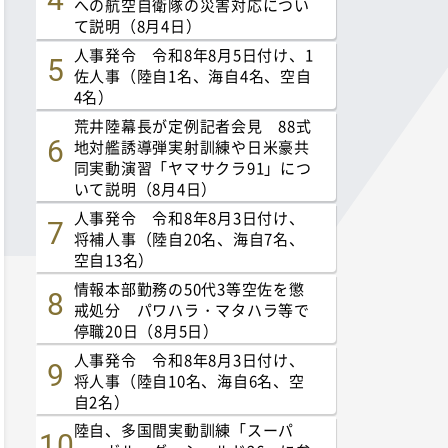
への航空自衛隊の災害対応につい
て説明（8月4日）
人事発令 令和8年8月5日付け、1
佐人事（陸自1名、海自4名、空自
4名）
荒井陸幕長が定例記者会見 88式
地対艦誘導弾実射訓練や日米豪共
同実動演習「ヤマサクラ91」につ
いて説明（8月4日）
人事発令 令和8年8月3日付け、
将補人事（陸自20名、海自7名、
空自13名）
情報本部勤務の50代3等空佐を懲
戒処分 パワハラ・マタハラ等で
停職20日（8月5日）
人事発令 令和8年8月3日付け、
将人事（陸自10名、海自6名、空
自2名）
陸自、多国間実動訓練「スーパ