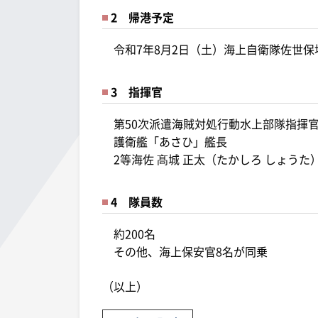
2 帰港予定
令和7年8月2日（土）海上自衛隊佐世保
3 指揮官
第50次派遣海賊対処行動水上部隊指揮
護衛艦「あさひ」艦長
2等海佐 髙城 正太（たかしろ しょうた
4 隊員数
約200名
その他、海上保安官8名が同乗
（以上）