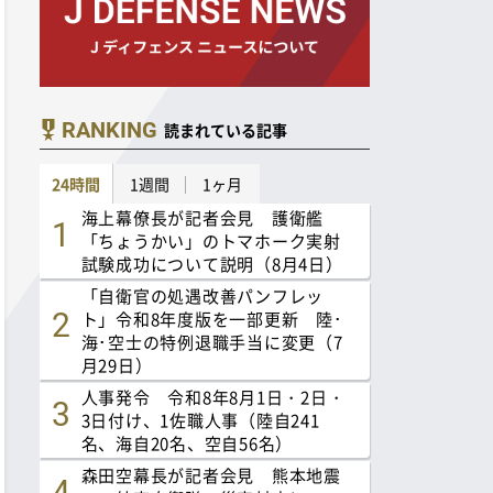
RANKING
読まれている記事
24時間
1週間
1ヶ月
海上幕僚長が記者会見 護衛艦
「ちょうかい」のトマホーク実射
試験成功について説明（8月4日）
「自衛官の処遇改善パンフレッ
ト」令和8年度版を一部更新 陸･
海･空士の特例退職手当に変更（7
月29日）
人事発令 令和8年8月1日・2日・
3日付け、1佐職人事（陸自241
名、海自20名、空自56名）
森田空幕長が記者会見 熊本地震