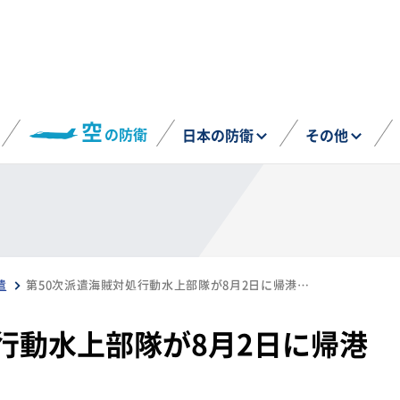
空
の防衛
日本の防衛
その他
遣
第50次派遣海賊対処行動水上部隊が8月2日に帰港予定
行動水上部隊が8月2日に帰港