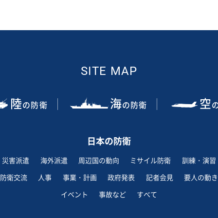
SITE MAP
陸
海
空
の防衛
の防衛
日本の防衛
災害派遣
海外派遣
周辺国の動向
ミサイル防衛
訓練・演習
防衛交流
人事
事業・計画
政府発表
記者会見
要人の動き
イベント
事故など
すべて