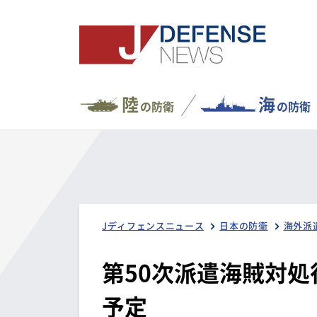
陸
海
の防衛
の防衛
Jディフェンスニュース
日本の防衛
海外派
第50次派遣海賊対処
予定