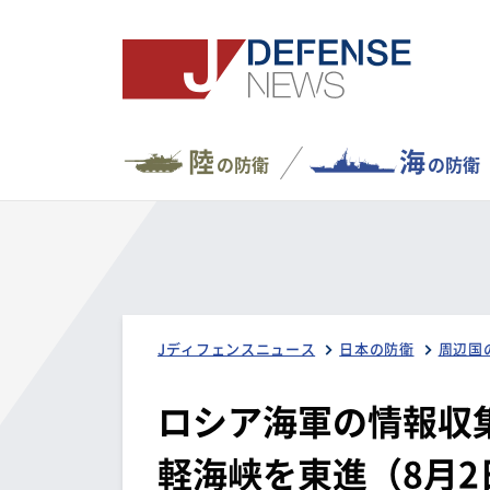
陸
海
の防衛
の防衛
Jディフェンスニュース
日本の防衛
周辺国
ロシア海軍の情報収
軽海峡を東進（8月2