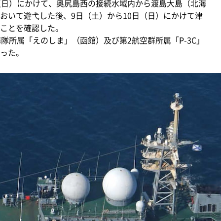
（日）にかけて、奥尻島西の接続水域内から渡島大島（北海
おいて遊弋した後、9日（土）から10日（日）にかけて津
ことを確認した。
隊所属「えのしま」（函館）及び第2航空群所属「P-3C」
った。