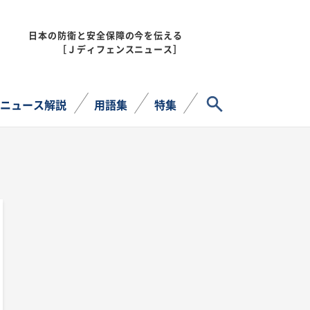
日本の防衛と安全保障の今を伝える
MENU
［Ｊディフェンスニュース］
サイト内検索
ニュース解説
用語集
特集