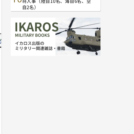
将人事（陸自10名、海自6名、空
自2名）