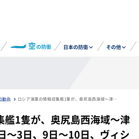
空
の防衛
日本の防衛
その他
の動向
ロシア海軍の情報収集艦1隻が、奥尻島西海域～津軽海峡を東進（8月2日～3日、9日～10日、ヴィシニャ級）
集艦1隻が、奥尻島西海域～津
日～3日、9日～10日、ヴィシ