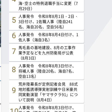
海･空士の特例退職手当に変更（7
月29日）
人事発令 令和8年8月1日・2日・
3日付け、1佐職人事（陸自241
名、海自20名、空自56名）
人事発令 令和8年8月4日付け、1
佐人事（海自3名）
馬毛島の基地建設、8月の工事作
業予定などを九州防衛局が公表
（8月3日）
人事発令 令和8年8月3日付け、
将補人事（陸自20名、海自7名、
空自13名）
荒井陸幕長が定例記者会見 88式
地対艦誘導弾実射訓練や日米豪共
同実動演習「ヤマサクラ91」につ
いて説明（8月4日）
人事発令 令和8年8月3日付け、