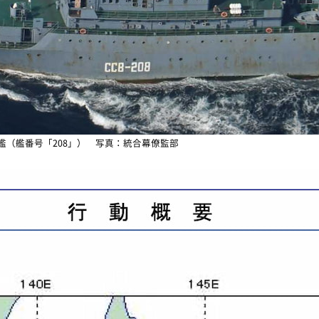
艦（艦番号「208」） 写真：統合幕僚監部