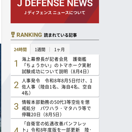
RANKING
読まれている記事
24時間
1週間
1ヶ月
海上幕僚長が記者会見 護衛艦
「ちょうかい」のトマホーク実射
試験成功について説明（8月4日）
人事発令 令和8年8月5日付け、1
佐人事（陸自1名、海自4名、空自
4名）
情報本部勤務の50代3等空佐を懲
戒処分 パワハラ・マタハラ等で
停職20日（8月5日）
「自衛官の処遇改善パンフレッ
ト」令和8年度版を一部更新 陸･