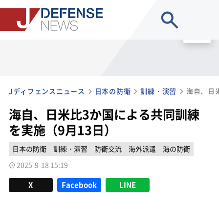
site search
MENU
Jディフェンスニュース
日本の防衛
訓練・演習
海自、日米比3か国による共同訓練
を実施（9月13日）
日本の防衛
訓練・演習
防衛交流
海外派遣
海の防衛
2025-9-18 15:19
X
Facebook
LINE