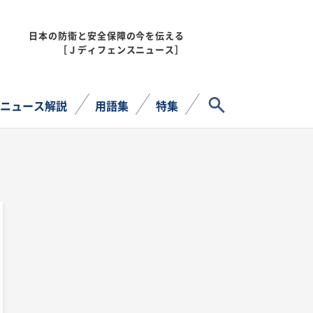
日本の防衛と安全保障の今を伝える
MENU
［Ｊディフェンスニュース］
サイト内検索
ニュース解説
用語集
特集