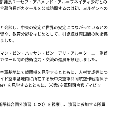
本部議長ユーセフ・アハメッド・アル＝フネイティ少将との
合幕僚長がカタールを公式訪問するのは初、ヨルダンへの
と会談し、中東の安定が世界の安定につながっているとの
習や、教育分野をはじめとして、引き続き両国間の防衛協
ました。
マン・ビン・ハッサン・ビン・アリ・アル＝ターニー副首
カタール間の防衛協力・交流の進展を歓迎しました。
空軍基地にて戦闘機を見学するとともに、人材育成等につ
イド空軍基地内に所在する米中央空軍共同航空作戦指揮所
ons Center）を見学するとともに、米第9空軍副司令官ディビッ
隊統合国外演習（JXO）を視察し、演習に参加する隊員