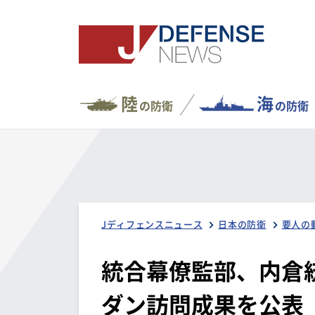
陸
海
の防衛
の防衛
Jディフェンスニュース
日本の防衛
要人の
統合幕僚監部、内倉
ダン訪問成果を公表