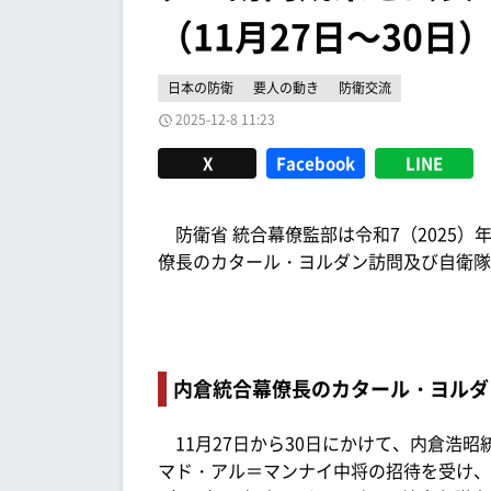
（11月27日～30日
日本の防衛
要人の動き
防衛交流
2025-12-8 11:23
X
Facebook
LINE
防衛省 統合幕僚監部は令和7（2025）
僚長のカタール・ヨルダン訪問及び自衛隊
内倉統合幕僚長のカタール・ヨルダ
11月27日から30日にかけて、内倉浩
マド・アル＝マンナイ中将の招待を受け、