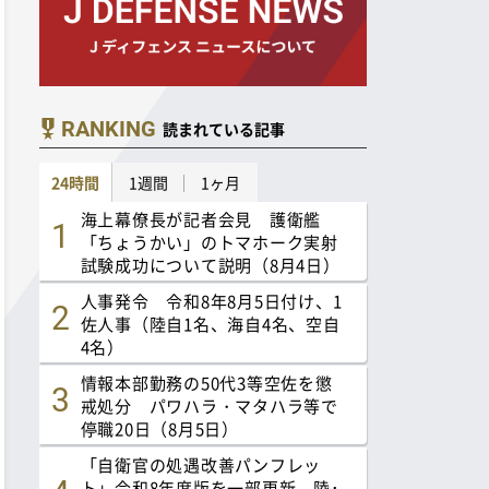
RANKING
読まれている記事
24時間
1週間
1ヶ月
海上幕僚長が記者会見 護衛艦
「ちょうかい」のトマホーク実射
試験成功について説明（8月4日）
人事発令 令和8年8月5日付け、1
佐人事（陸自1名、海自4名、空自
4名）
情報本部勤務の50代3等空佐を懲
戒処分 パワハラ・マタハラ等で
停職20日（8月5日）
「自衛官の処遇改善パンフレッ
ト」令和8年度版を一部更新 陸･