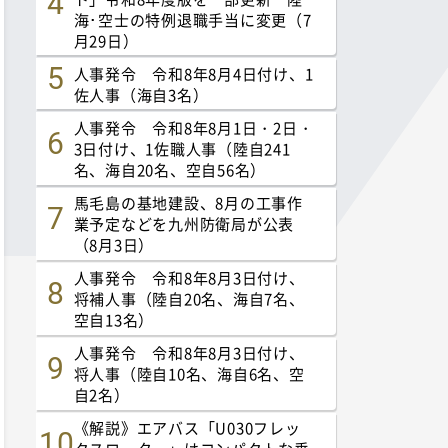
海･空士の特例退職手当に変更（7
月29日）
人事発令 令和8年8月4日付け、1
佐人事（海自3名）
人事発令 令和8年8月1日・2日・
3日付け、1佐職人事（陸自241
名、海自20名、空自56名）
馬毛島の基地建設、8月の工事作
業予定などを九州防衛局が公表
（8月3日）
人事発令 令和8年8月3日付け、
将補人事（陸自20名、海自7名、
空自13名）
人事発令 令和8年8月3日付け、
将人事（陸自10名、海自6名、空
自2名）
《解説》エアバス「U030フレッ