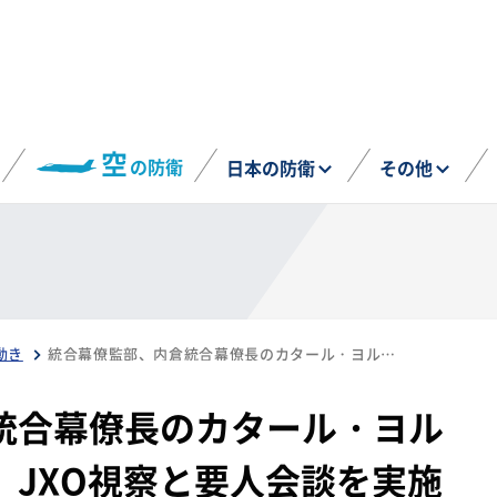
空
の防衛
日本の防衛
その他
動き
統合幕僚監部、内倉統合幕僚長のカタール・ヨルダン訪問成果を公表 JXO視察と要人会談を実施（11月27日～30日）
統合幕僚長のカタール・ヨル
 JXO視察と要人会談を実施