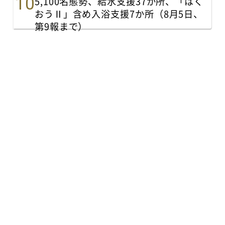
5,100名態勢、給水支援37か所、「はく
おうⅡ」含め入浴支援7か所（8月5日、
第9報まで）