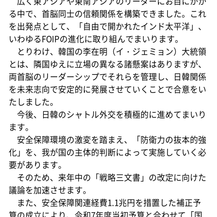
広く東アジアや東南アジアのリーダーにお目にかか
る中で、首脳同士の信頼関係を構築できました。これ
を出発点として、「自由で開かれたインド太平洋」、
いわゆるFOIPの進化に取り組んでまいります。
とりわけ、韓国の李在明（イ・ジェミョン）大統領
とは、隣国ゆえに立場の異なる諸懸案はありますが、
両首脳のリーダーシップでそれらを管理し、日韓関係
を未来志向で安定的に発展させていくことで合意をい
たしました。
今後、日韓のシャトル外交を積極的に進めてまいり
ます。
安全保障環境の激変を踏まえ、「防衛力の抜本的強
化」を、我が国の主体的判断によって実施していく必
要があります。
そのため、来年中の「戦略三文書」の改定に向けた
議論を加速させます。
また、安全保障関連経費1.1兆円を措置した補正予
算の成立により、令和7年度当初予算と合わせて「国