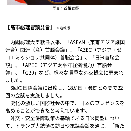
写真：首相官邸
【高市総理冒頭発言】
※速報版
内閣総理大臣就任以来、「ASEAN（東南アジア諸国
連合）関連（注）首脳会議」、「AZEC（アジア・ゼ
ロエミッション共同体）首脳会合」、「日米首脳会
談」、「APEC（アジア太平洋経済協力）首脳会
議」、「G20」など、様々な貴重な外交機会に恵まれ
ました。
6回の国際会議に出席し、18か国・機関との間で22
回の会談を実施しました。
変化の激しい国際社会の中で、日本のプレゼンスを
高めることができたと考えています。
外交・安全保障政策の基軸である日米同盟につい
て、トランプ大統領の訪日や電話会談を通じ、「新た