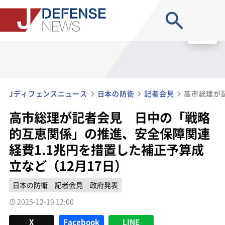
site search
MENU
Jディフェンスニュース
日本の防衛
記者会見
高市総理が記者会見 日中の「戦略
的互恵関係」の推進、安全保障関連
経費1.1兆円を措置した補正予算成
立など（12月17日）
日本の防衛
記者会見
政府発表
2025-12-19 12:00
X
Facebook
LINE