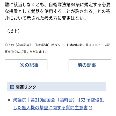
難に該当しなくとも、自衛隊法第84条に規定する必要
な措置として武器を使用することが許される」との答
弁において示された考え方に変更はない。
（以上）
◎下の［次の記事］［前の記事］ボタンで、日本の防衛に関するニュース記
事を次々にご覧いただけます。
次の記事
前の記事
関連リンク
衆議院｜第219回国会（臨時会） 162 領空侵犯
した無人機の撃墜に関する質問主意書