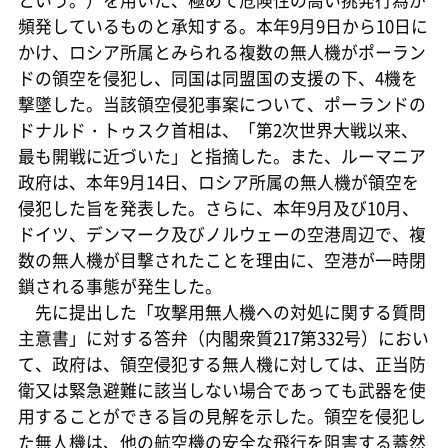
という。）を用いた、極めて危険性の高い挑発行為が
頻発しているものと承知する。本年9月9日から10日に
かけ、ロシア所属とみられる複数の無人機がポーラン
ドの領空を侵犯し、同国は同盟国の支援の下、4機を
撃墜した。当該領空侵犯事案について、ポーランドの
ドナルド・トゥスク首相は、「第2次世界大戦以来、
最も開戦に近づいた」と指摘した。また、ルーマニア
政府は、本年9月14日、ロシア所属の無人機が領空を
侵犯した旨を発表した。さらに、本年9月及び10月、
ドイツ、デンマーク及びノルウェーの空港周辺で、複
数の無人機が目撃されたことを理由に、空港が一時閉
鎖される事態が発生した。
先に提出した「攻撃用無人機への対処に関する質問
主意書」に対する答弁（内閣衆質217第332号）におい
て、政府は、領空侵犯する無人機に対しては、正当防
衛又は緊急避難に該当しない場合であっても武器を使
用することができる旨の見解を示した。領空を侵犯し
た無人機は、他の航空機の安全な飛行を阻害する蓋然