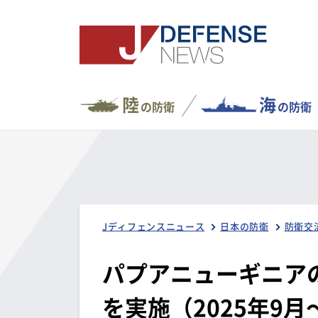
陸
海
の防衛
の防衛
Jディフェンスニュース
日本の防衛
防衛交
パプアニューギニア
を実施（2025年9月