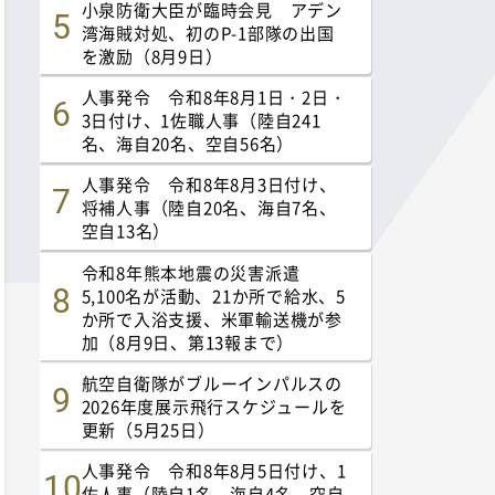
小泉防衛大臣が臨時会見 アデン
湾海賊対処、初のP-1部隊の出国
を激励（8月9日）
人事発令 令和8年8月1日・2日・
3日付け、1佐職人事（陸自241
名、海自20名、空自56名）
人事発令 令和8年8月3日付け、
将補人事（陸自20名、海自7名、
空自13名）
令和8年熊本地震の災害派遣
5,100名が活動、21か所で給水、5
か所で入浴支援、米軍輸送機が参
加（8月9日、第13報まで）
航空自衛隊がブルーインパルスの
2026年度展示飛行スケジュールを
更新（5月25日）
人事発令 令和8年8月5日付け、1
佐人事（陸自1名、海自4名、空自