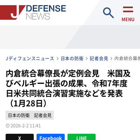
site search
MENU
Jディフェンスニュース
日本の防衛
記者会見
内倉統合幕僚長が定例会見 米国及
びベルギー出張の成果、令和7年度
日米共同統合演習実施などを発表
（1月28日）
日本の防衛
記者会見
2026-2-2 11:41
X
Facebook
LINE