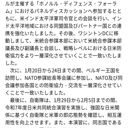
ルが主催する「ホノルル・ディフェンス・フォーラ
ム」におけるパネルディスカッションへ参加するとと
もに、米インド太平洋軍司令官との会談を行い、イン
ド太平洋地域における同盟国及びパートナー国との連
携を強化いたしました。その後、ワシントンDCに移
動しまして、米統合参謀本部において米統合参謀本部
議長及び副議長と会談し、戦略レベルにおける日米防
衛協力をより一層深化させていくことで一致いたしま
した。
次に、1月20日から24日までの間、ベルギー王国を
訪問し、NATO参謀総長等会議に参加し、NATO及び同
会議参加各国との防衛協力・交流を一層深化させてい
くことで一致いたしました。
最後に、自衛隊は、1月29日から2月5日までの間、
令和7年度日米共同統合演習を実施し、強固な日米関
係に基づく自衛隊と米軍の即応態勢を確認し、相互運
用性を向上させます。また、本演習に、同志国である