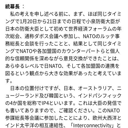
統幕長
：
私の考えを申し述べる前に、まず、ほぼ同じタイミ
ングで1月20日から21日までの日程で小泉防衛大臣が
日本の防衛大臣として初めて世界経済フォーラムの年
次総会、通称ダボス会議へ参加し、NATOのルッテ事
務総長と会談を行ったことと、結果として同じタイミ
ングでNATOや各加盟国のカウンターパートらと個人
的な信頼関係を深めながら意見交換ができたことは、
あらゆるレベルで日NATO、そして各加盟国の連携を
図るという観点から大きな効果があったと考えていま
す。
日本の位置付けですが、日本、オーストラリア、ニ
ュージーランド及び韓国という、インドパシフィック
の4か国を総称でIP4といいます。これは大臣の発信で
も書いてありますので、ご確認ください。このNATO
参謀総長等会議に参加したことにより、欧州大西洋と
インド太平洋の相互連結性、「Interconnectivity」と