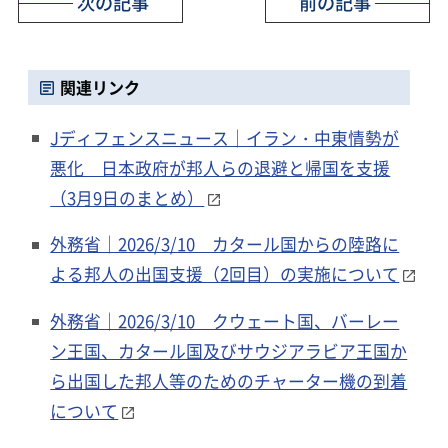
次の記事
前の記事
関連リンク
Jディフェンスニュース｜イラン・中東情勢が
悪化 日本政府が邦人らの退避と帰国を支援
（3月9日のまとめ）
外務省｜2026/3/10 カタール国からの陸路に
よる邦人の出国支援（2回目）の実施について
外務省｜2026/3/10 クウェート国、バーレー
ン王国、カタール国及びサウジアラビア王国か
ら出国した邦人等のためのチャーター機の到着
について