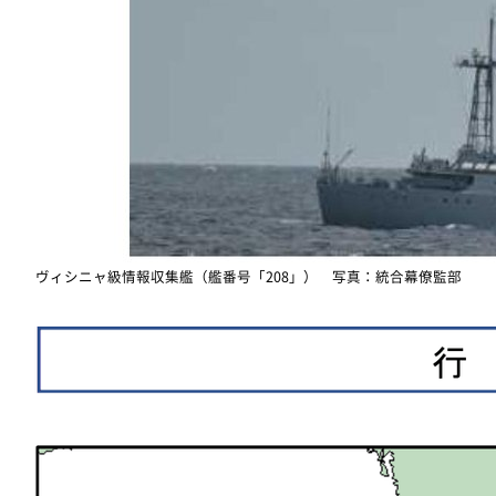
ヴィシニャ級情報収集艦（艦番号「208」） 写真：統合幕僚監部