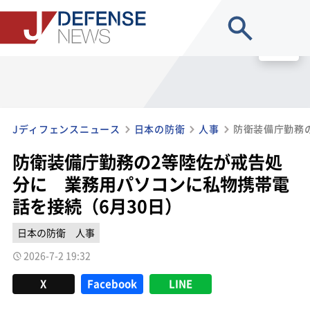
site search
MENU
Jディフェンスニュース
日本の防衛
人事
防衛装備庁勤務の2等陸佐が戒告処
分に 業務用パソコンに私物携帯電
話を接続（6月30日）
日本の防衛
人事
2026-7-2 19:32
X
Facebook
LINE