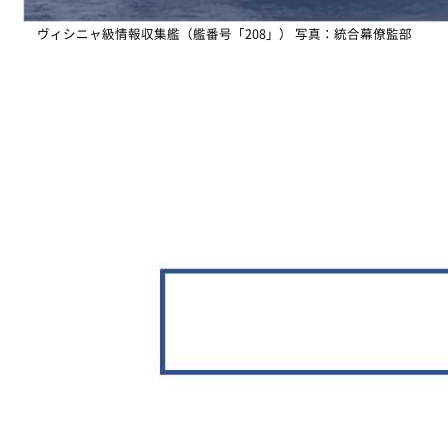
ヴィシニャ級情報収集艦（艦番号「208」） 写真：統合幕僚監部