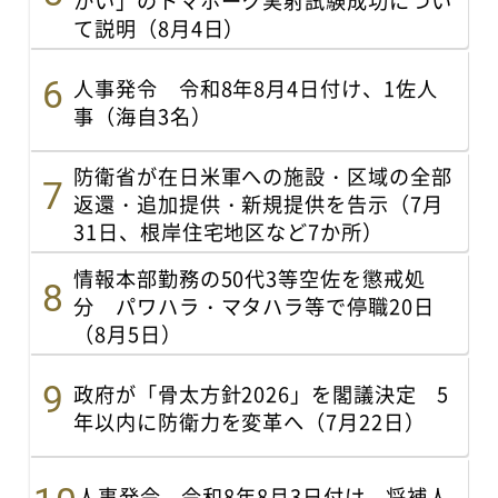
かい」のトマホーク実射試験成功につい
て説明（8月4日）
人事発令 令和8年8月4日付け、1佐人
事（海自3名）
防衛省が在日米軍への施設・区域の全部
返還・追加提供・新規提供を告示（7月
31日、根岸住宅地区など7か所）
情報本部勤務の50代3等空佐を懲戒処
分 パワハラ・マタハラ等で停職20日
（8月5日）
政府が「骨太方針2026」を閣議決定 5
年以内に防衛力を変革へ（7月22日）
人事発令 令和8年8月3日付け、将補人