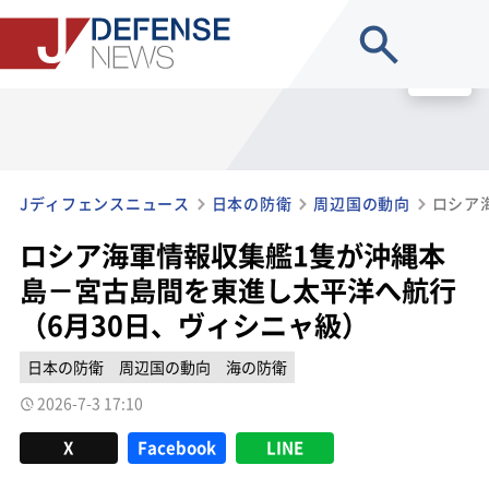
site search
MENU
Jディフェンスニュース
日本の防衛
周辺国の動向
ロシア海軍情報収集艦1隻が沖縄本
島－宮古島間を東進し太平洋へ航行
（6月30日、ヴィシニャ級）
日本の防衛
周辺国の動向
海の防衛
2026-7-3 17:10
X
Facebook
LINE